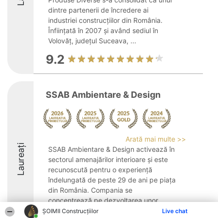
dintre partenerii de încredere ai
industriei construcțiilor din România.
Înființată în 2007 și având sediul în
Volovăț, județul Suceava, ...
9.2
SSAB Ambientare & Design
Arată mai multe >>
Laureați
SSAB Ambientare & Design activează în
sectorul amenajărilor interioare și este
recunoscută pentru o experiență
îndelungată de peste 29 de ani pe piața
din România. Compania se
concentrează pe dezvoltarea unor
concepte de design distinse, cu ...
ȘOIMII Construcțiilor
Live chat