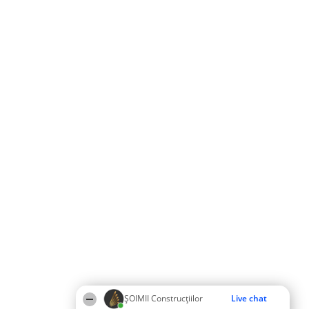
ȘOIMII Construcțiilor
Live chat