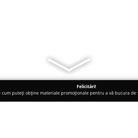
Felicitări!
ți cum puteți obține materiale promoționale pentru a vă bucura d
iale de Construcții, Acoperișuri - Solca
OLAMILIAN.SRL