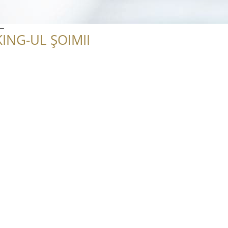
L
ING-UL ȘOIMII