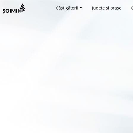
Câștigătorii
Județe și orașe