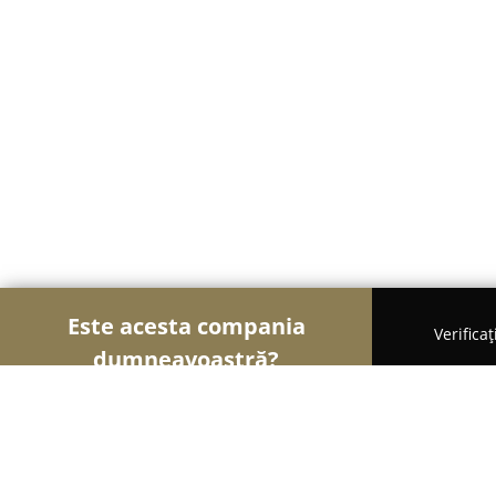
Este acesta compania
Verifica
dumneavoastră?
Șoimii Construcțiilor
Firme de Construcții, Mater