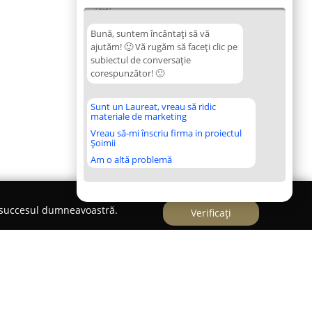
16:57
Bună, suntem încântați să vă
ajutăm! 🙂 Vă rugăm să faceți clic pe
subiectul de conversație
corespunzător! 🙂
Sunt un Laureat, vreau să ridic
materiale de marketing
Vreau să-mi înscriu firma in proiectul
Șoimii
Am o altă problemă
e succesul dumneavoastră.
Verificați