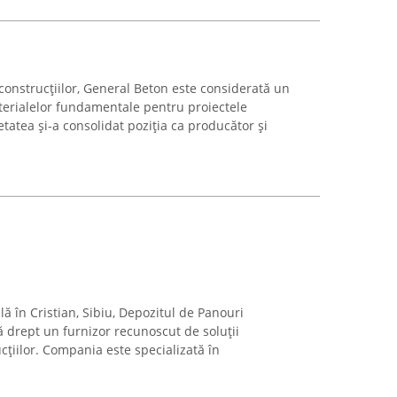
construcțiilor, General Beton este considerată un
aterialelor fundamentale pentru proiectele
etatea și-a consolidat poziția ca producător și
lă în Cristian, Sibiu, Depozitul de Panouri
 drept un furnizor recunoscut de soluții
țiilor. Compania este specializată în