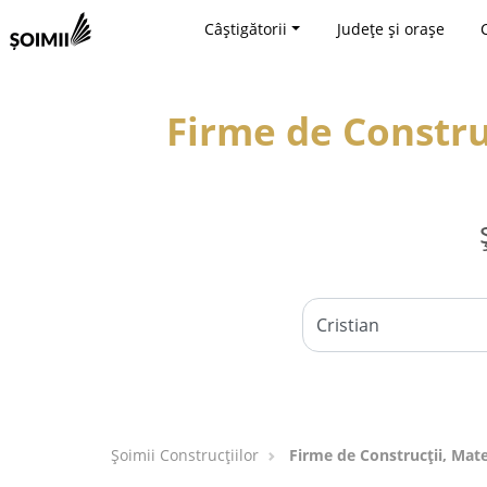
Câștigătorii
Județe și orașe
Firme de Construc
Șoimii Construcțiilor
Firme de Construcții, Mater