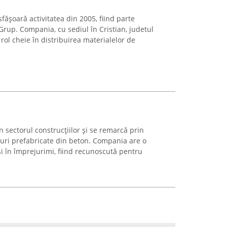
fășoară activitatea din 2005, fiind parte
rup. Compania, cu sediul în Cristian, judetul
rol cheie în distribuirea materialelor de
 sectorul construcțiilor și se remarcă prin
uri prefabricate din beton. Compania are o
și în împrejurimi, fiind recunoscută pentru