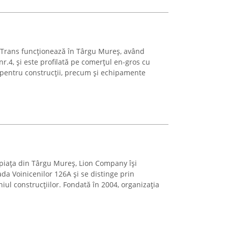
-Trans funcționează în Târgu Mureș, având
nr.4, și este profilată pe comerțul en-gros cu
 pentru construcții, precum și echipamente
 piața din Târgu Mureș, Lion Company își
da Voinicenilor 126A și se distinge prin
ul construcțiilor. Fondată în 2004, organizația