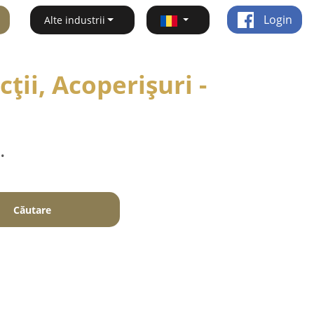
Login
Alte industrii
ții, Acoperișuri -
.
Căutare