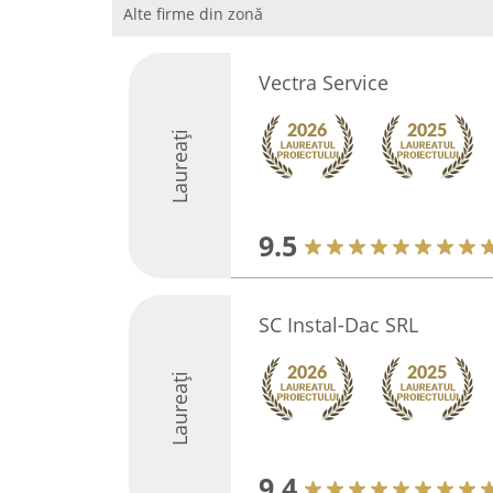
Alte firme din zonă
Vectra Service
Laureați
9.5
SC Instal-Dac SRL
Laureați
9.4