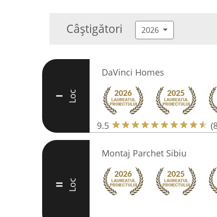
Câștigători
2026
DaVinci Homes
Loc
I
9.5
(
Montaj Parchet Sibiu
Loc
II