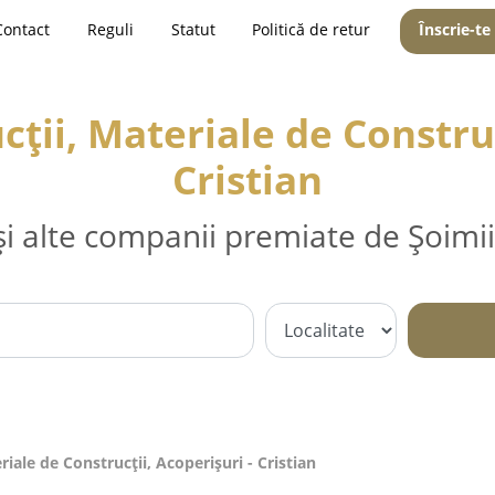
Contact
Reguli
Statut
Politică de retur
Înscrie-te
ții, Materiale de Construc
Cristian
și alte companii premiate de Șoimii
iale de Construcții, Acoperișuri - Cristian