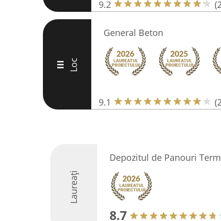
9.2
(
General Beton
Loc
III
9.1
(
Depozitul de Panouri Term
Laureați
8.7