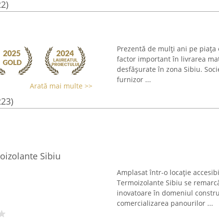
22)
Prezentă de mulți ani pe piața 
factor important în livrarea m
desfășurate în zona Sibiu. Soci
furnizor ...
Arată mai multe >>
223)
oizolante Sibiu
Amplasat într-o locație accesibi
Termoizolante Sibiu se remarcă
inovatoare în domeniul construc
comercializarea panourilor ...