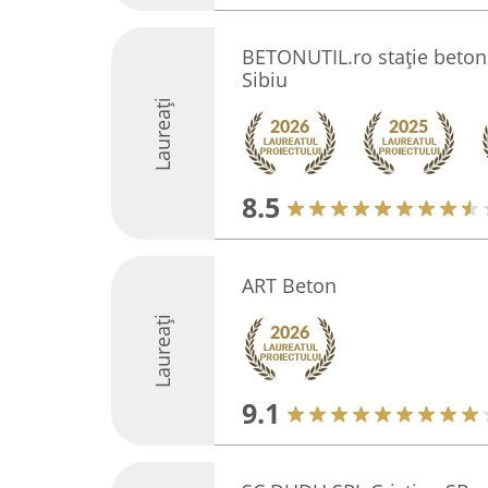
BETONUTIL.ro stație beton ș
Sibiu
Laureați
8.5
ART Beton
Laureați
9.1