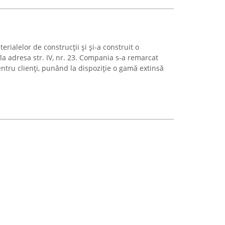
rialelor de construcții și și-a construit o
 la adresa str. IV, nr. 23. Compania s-a remarcat
ntru clienți, punând la dispoziție o gamă extinsă