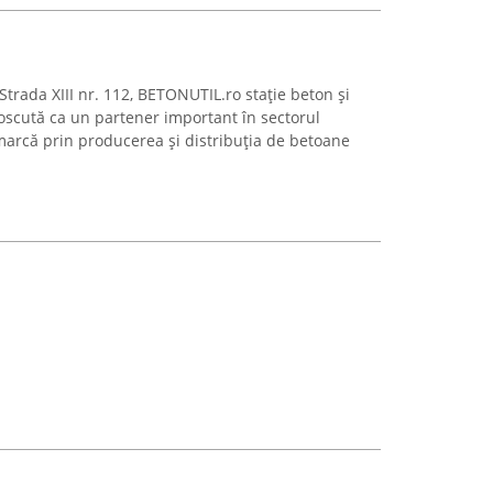
e Strada XIII nr. 112, BETONUTIL.ro stație beton și
unoscută ca un partener important în sectorul
marcă prin producerea și distribuția de betoane