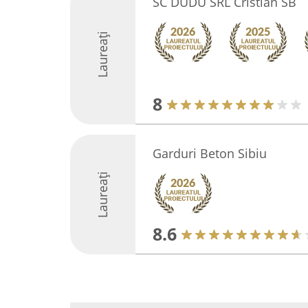
SC DUDU SRL Cristian SB
Laureați
8
Garduri Beton Sibiu
Laureați
8.6