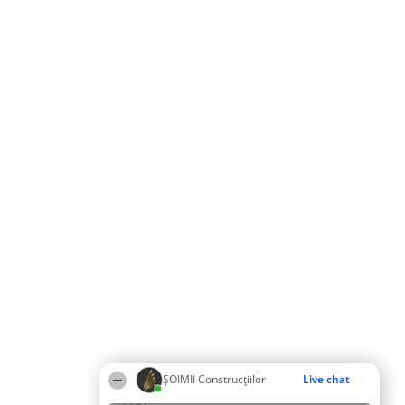
ȘOIMII Construcțiilor
Live chat
19:43