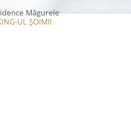
idence Măgurele
ING-UL ȘOIMII