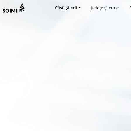
Câștigătorii
Județe și orașe