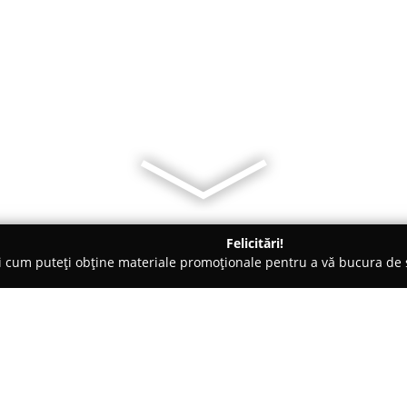
Felicitări!
ți cum puteți obține materiale promoționale pentru a vă bucura d
iale de Construcții, Acoperișuri - Măgurele
Avangarde Residen