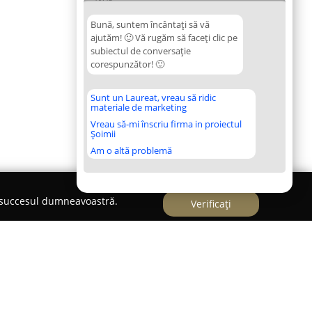
Bună, suntem încântați să vă
ajutăm! 🙂 Vă rugăm să faceți clic pe
subiectul de conversație
corespunzător! 🙂
Sunt un Laureat, vreau să ridic
materiale de marketing
Vreau să-mi înscriu firma in proiectul
Șoimii
Am o altă problemă
e succesul dumneavoastră.
Verificați
ce Măgurele