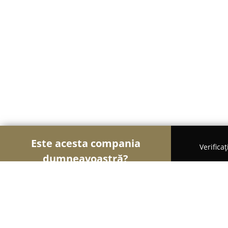
Este acesta compania
Verifica
dumneavoastră?
Șoimii Construcțiilor
Firme de Construcții, Mater
Avangarde Residence Măgurele