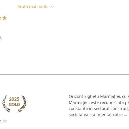
Arată mai multe >>
ă
Orizont Sighetu Marmației, cu s
Marmației, este recunoscută pe
constantă în sectorul construcț
societatea s-a orientat către ...