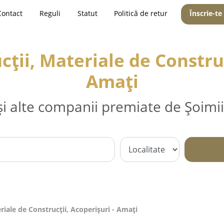
Contact
Reguli
Statut
Politică de retur
Înscrie-te
ții, Materiale de Construc
Amaţi
și alte companii premiate de Șoimii
riale de Construcții, Acoperișuri - Amaţi