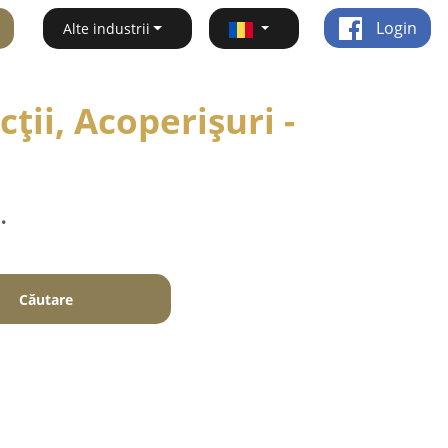
Login
Alte industrii
ții, Acoperișuri -
.
Căutare