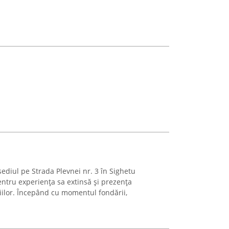
ediul pe Strada Plevnei nr. 3 în Sighetu
ntru experiența sa extinsă și prezența
iilor. Începând cu momentul fondării,