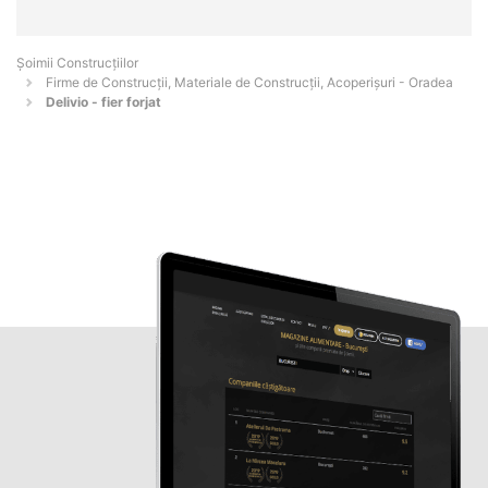
Șoimii Construcțiilor
Firme de Construcții, Materiale de Construcții, Acoperișuri - Oradea
Delivio - fier forjat