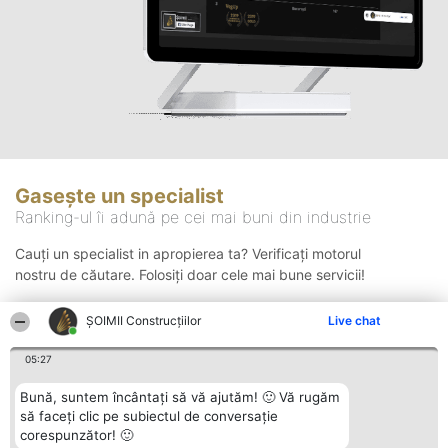
Gasește un specialist
Ranking-ul îi adună pe cei mai buni din industrie
Cauți un specialist in apropierea ta? Verificați motorul
nostru de căutare. Folosiți doar cele mai bune servicii!
ȘOIMII Construcțiilor
Live chat
Căutare
05:27
Bună, suntem încântați să vă ajutăm! 🙂 Vă rugăm
să faceți clic pe subiectul de conversație
corespunzător! 🙂