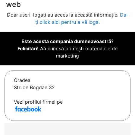
web
Doar userii logați au acces la această informație.
Da-
ți click aici pentru a vă loga.
Este acesta compania dumneavoastră
?
Felicitări!
Aă cum să primești materialele de
marketing
Oradea
Str.Ion Bogdan 32
Vezi profilul firmei pe