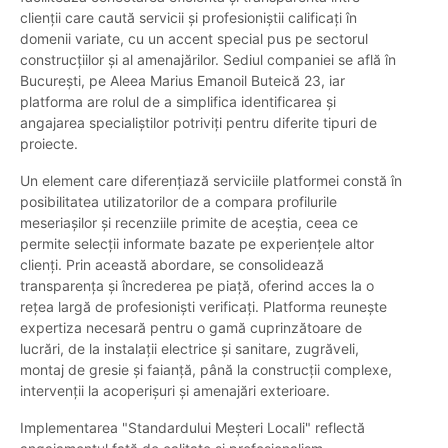
clienții care caută servicii și profesioniștii calificați în
domenii variate, cu un accent special pus pe sectorul
construcțiilor și al amenajărilor. Sediul companiei se află în
București, pe Aleea Marius Emanoil Buteică 23, iar
platforma are rolul de a simplifica identificarea și
angajarea specialiștilor potriviți pentru diferite tipuri de
proiecte.
Un element care diferențiază serviciile platformei constă în
posibilitatea utilizatorilor de a compara profilurile
meseriașilor și recenziile primite de aceștia, ceea ce
permite selecții informate bazate pe experiențele altor
clienți. Prin această abordare, se consolidează
transparența și încrederea pe piață, oferind acces la o
rețea largă de profesioniști verificați. Platforma reunește
expertiza necesară pentru o gamă cuprinzătoare de
lucrări, de la instalații electrice și sanitare, zugrăveli,
montaj de gresie și faianță, până la construcții complexe,
intervenții la acoperișuri și amenajări exterioare.
Implementarea "Standardului Meșteri Locali" reflectă