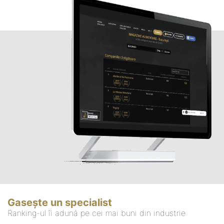
Gasește un specialist
Ranking-ul îi adună pe cei mai buni din industrie