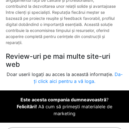
angajamentul față de calitate și profesionalism,
contribuind la dezvoltarea unor relații solide și avantajoase
între clienți și specialiști. Reputația fiecărui meșter se
bazează pe proiecte reușite și feedback favorabil, profilul
digital dobândind o importanță esențială. Această soluție
contribuie la economisirea timpului și resurselor, oferind
acoperire completă pentru cerințele din construcții și
reparații.
Review-uri pe mai multe site-uri
web
Doar userii logați au acces la această informație.
Da-
ți click aici pentru a vă loga.
Este acesta compania dumneavoastră
?
Felicitări!
Aă cum să primești materialele de
marketing