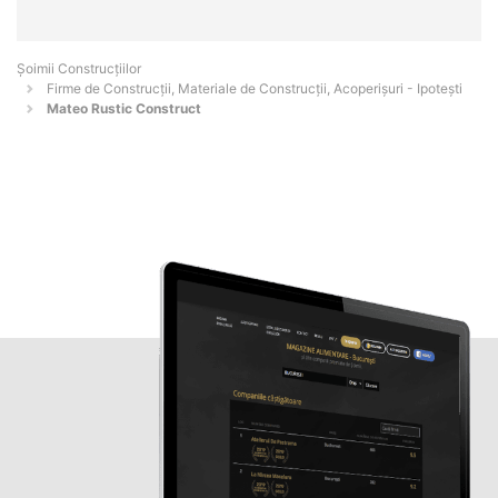
Șoimii Construcțiilor
Firme de Construcții, Materiale de Construcții, Acoperișuri - Ipoteşti
Mateo Rustic Construct