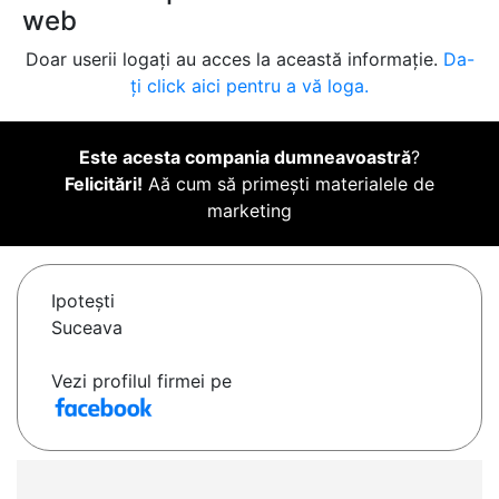
web
Doar userii logați au acces la această informație.
Da-
ți click aici pentru a vă loga.
Este acesta compania dumneavoastră
?
Felicitări!
Aă cum să primești materialele de
marketing
Ipoteşti
Suceava
Vezi profilul firmei pe