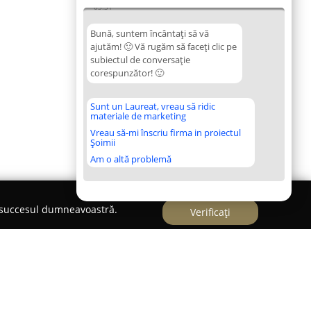
03:31
Bună, suntem încântați să vă
ajutăm! 🙂 Vă rugăm să faceți clic pe
subiectul de conversație
corespunzător! 🙂
Sunt un Laureat, vreau să ridic
materiale de marketing
Vreau să-mi înscriu firma in proiectul
Șoimii
Am o altă problemă
e succesul dumneavoastră.
Verificați