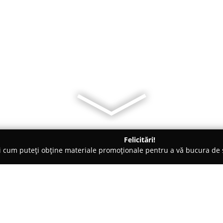
Felicitări!
ți cum puteți obține materiale promoționale pentru a vă bucura d
ale de Construcții, Acoperișuri - Iaşi
NEO-CONS