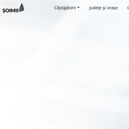
Câștigătorii
Județe și orașe