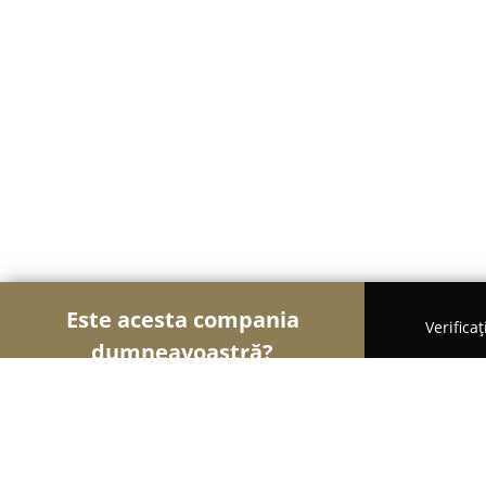
Este acesta compania
Verifica
dumneavoastră?
Șoimii Construcțiilor
Firme de Construcții, Materi