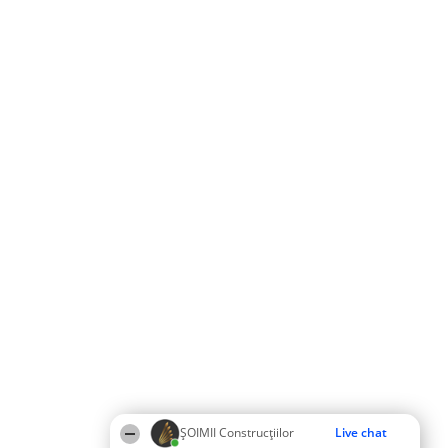
ȘOIMII Construcțiilor
Live chat