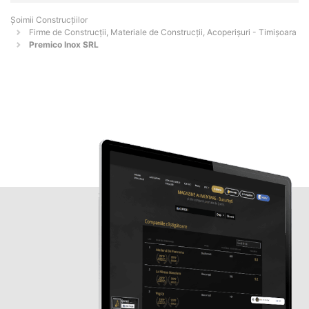
Șoimii Construcțiilor
Firme de Construcții, Materiale de Construcții, Acoperișuri - Timişoara
Premico Inox SRL