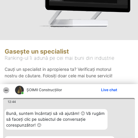
Gasește un specialist
Ranking-ul îi adună pe cei mai buni din industrie
Cauți un specialist in apropierea ta? Verificați motorul
nostru de căutare. Folosiți doar cele mai bune servicii!
ȘOIMII Construcțiilor
Live chat
Căutare
12:44
Bună, suntem încântați să vă ajutăm! 🙂 Vă rugăm
să faceți clic pe subiectul de conversație
corespunzător! 🙂