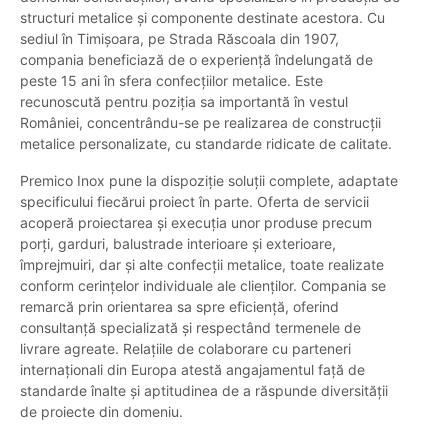
structuri metalice și componente destinate acestora. Cu
sediul în Timișoara, pe Strada Răscoala din 1907,
compania beneficiază de o experiență îndelungată de
peste 15 ani în sfera confecțiilor metalice. Este
recunoscută pentru poziția sa importantă în vestul
României, concentrându-se pe realizarea de construcții
metalice personalizate, cu standarde ridicate de calitate.
Premico Inox pune la dispoziție soluții complete, adaptate
specificului fiecărui proiect în parte. Oferta de servicii
acoperă proiectarea și execuția unor produse precum
porți, garduri, balustrade interioare și exterioare,
împrejmuiri, dar și alte confecții metalice, toate realizate
conform cerințelor individuale ale clienților. Compania se
remarcă prin orientarea sa spre eficiență, oferind
consultanță specializată și respectând termenele de
livrare agreate. Relațiile de colaborare cu parteneri
internaționali din Europa atestă angajamentul față de
standarde înalte și aptitudinea de a răspunde diversității
de proiecte din domeniu.