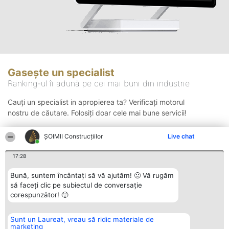
Gasește un specialist
Ranking-ul îi adună pe cei mai buni din industrie
Cauți un specialist in apropierea ta? Verificați motorul
nostru de căutare. Folosiți doar cele mai bune servicii!
ȘOIMII Construcțiilor
Live chat
Căutare
17:28
Bună, suntem încântați să vă ajutăm! 🙂 Vă rugăm
să faceți clic pe subiectul de conversație
corespunzător! 🙂
Sunt un Laureat, vreau să ridic materiale de
Organizator Ranking
Plebiscyt
Contact
marketing
BRIGHT SOLUTIONS BR SRL
Câștigătorii
Contact