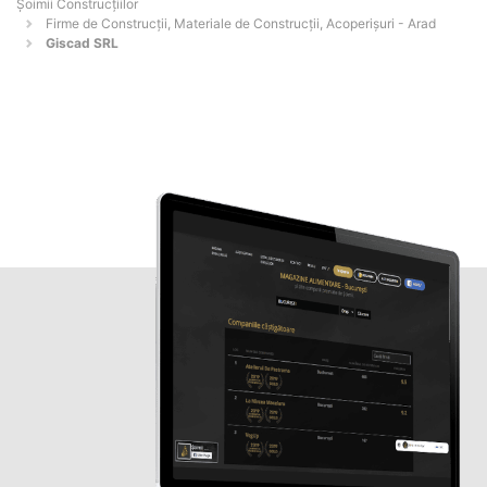
Șoimii Construcțiilor
Firme de Construcții, Materiale de Construcții, Acoperișuri - Arad
Giscad SRL