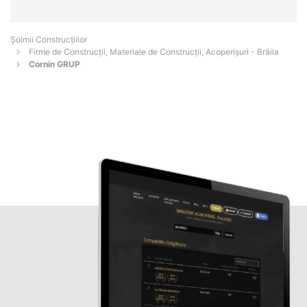
Șoimii Construcțiilor
Firme de Construcții, Materiale de Construcții, Acoperișuri - Brăila
Cornin GRUP