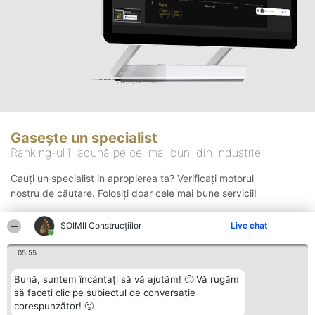
Gasește un specialist
Ranking-ul îi adună pe cei mai buni din industrie
Cauți un specialist in apropierea ta? Verificați motorul
nostru de căutare. Folosiți doar cele mai bune servicii!
ȘOIMII Construcțiilor
Live chat
Căutare
05:55
Bună, suntem încântați să vă ajutăm! 🙂 Vă rugăm
să faceți clic pe subiectul de conversație
corespunzător! 🙂