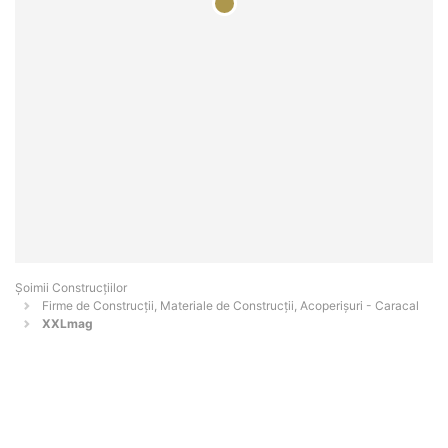
Șoimii Construcțiilor
Firme de Construcții, Materiale de Construcții, Acoperișuri - Caracal
XXLmag