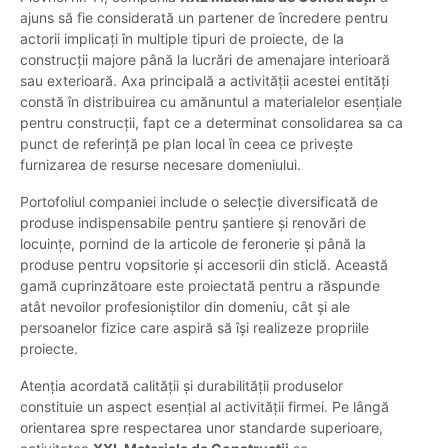
ajuns să fie considerată un partener de încredere pentru
actorii implicați în multiple tipuri de proiecte, de la
construcții majore până la lucrări de amenajare interioară
sau exterioară. Axa principală a activității acestei entități
constă în distribuirea cu amănuntul a materialelor esențiale
pentru construcții, fapt ce a determinat consolidarea sa ca
punct de referință pe plan local în ceea ce privește
furnizarea de resurse necesare domeniului.
Portofoliul companiei include o selecție diversificată de
produse indispensabile pentru șantiere și renovări de
locuințe, pornind de la articole de feronerie și până la
produse pentru vopsitorie și accesorii din sticlă. Această
gamă cuprinzătoare este proiectată pentru a răspunde
atât nevoilor profesioniștilor din domeniu, cât și ale
persoanelor fizice care aspiră să își realizeze propriile
proiecte.
Atenția acordată calității și durabilității produselor
constituie un aspect esențial al activității firmei. Pe lângă
orientarea spre respectarea unor standarde superioare,