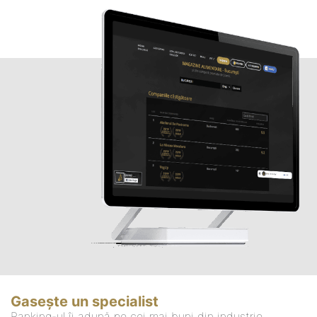
Gasește un specialist
Ranking-ul îi adună pe cei mai buni din industrie