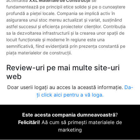
activitatea
XXL Materiale de Construcții
se
fundamentează pe principii etice solide și pe o cunoaștere
profundă a pieței locale. Compania se implică activ în
asigurarea unui stoc mereu actualizat și variat, susținând
astfel succesul și eficiența proiectelor clienților. Contribuția
sa la dezvoltarea infrastructurii și la crearea unor spații de
locuit funcționale și moderne în regiune este una
semnificativă, fiind evidențiată prin prezența constantă pe
piața materialelor de construcții.
Review-uri pe mai multe site-uri
web
Doar userii logați au acces la această informație.
Da-
ți click aici pentru a vă loga.
Este acesta compania dumneavoastră
?
Felicitări!
Aă cum să primești materialele de
marketing