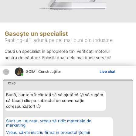
Gasește un specialist
Ranking-ul îi adună pe cei mai buni din industrie
Cauți un specialist in apropierea ta? Verificați motorul
nostru de căutare. Folosiți doar cele mai bune servicii!
ȘOIMII Construcțiilor
Live chat
Căutare
12:46
Bună, suntem încântați să vă ajutăm! 🙂 Vă rugăm
să faceți clic pe subiectul de conversație
corespunzător! 🙂
Sunt un Laureat, vreau să ridic materiale de
Organizator Ranking
Plebiscyt
Contact
marketing
BRIGHT SOLUTIONS BR SRL
Câștigătorii
Contact
Aleea Timisul De Sus 2 Bl. A30
Lista Tuturor
Vreau să-mi înscriu firma in proiectul Șoimii
Sc. A Et. 4 Ap. 13 Cod 061952
Laureaților