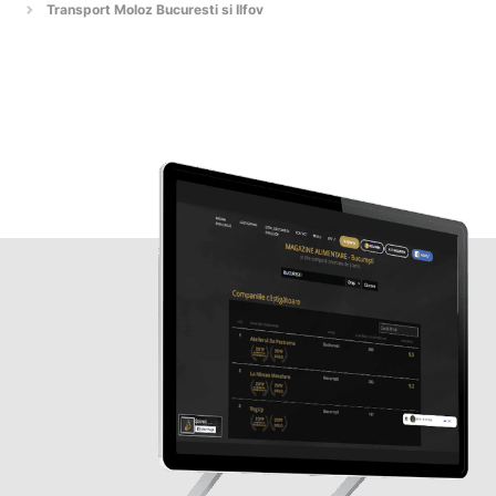
Transport Moloz Bucuresti si Ilfov