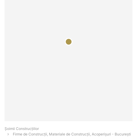
Șoimii Construcțiilor
Firme de Construcții, Materiale de Construcții, Acoperișuri - Bucureşti