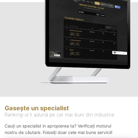
Gasește un specialist
Ranking-ul îi adună pe cei mai buni din industrie
Cauți un specialist in apropierea ta? Verificați motorul
nostru de căutare. Folosiți doar cele mai bune servicii!