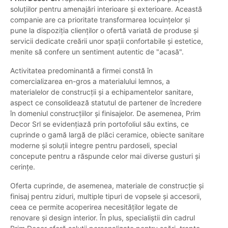
soluțiilor pentru amenajări interioare și exterioare. Această
companie are ca prioritate transformarea locuințelor și
pune la dispoziția clienților o ofertă variată de produse și
servicii dedicate creării unor spații confortabile și estetice,
menite să confere un sentiment autentic de "acasă".
Activitatea predominantă a firmei constă în
comercializarea en-gros a materialului lemnos, a
materialelor de construcții și a echipamentelor sanitare,
aspect ce consolidează statutul de partener de încredere
în domeniul construcțiilor și finisajelor. De asemenea, Prim
Decor Srl se evidențiază prin portofoliul său extins, ce
cuprinde o gamă largă de plăci ceramice, obiecte sanitare
moderne și soluții integre pentru pardoseli, special
concepute pentru a răspunde celor mai diverse gusturi și
cerințe.
Oferta cuprinde, de asemenea, materiale de construcție și
finisaj pentru ziduri, multiple tipuri de vopsele și accesorii,
ceea ce permite acoperirea necesităților legate de
renovare și design interior. În plus, specialiștii din cadrul