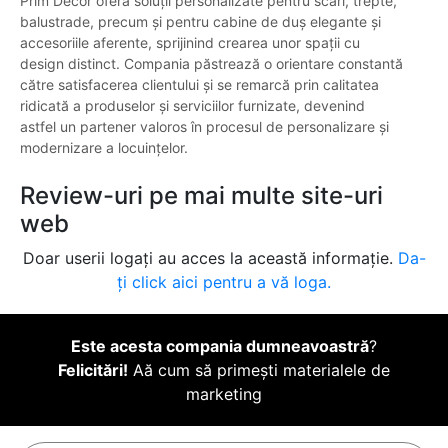
Prim Decor oferă soluții personalizate pentru scări, trepte,
balustrade, precum și pentru cabine de duș elegante și
accesoriile aferente, sprijinind crearea unor spații cu
design distinct. Compania păstrează o orientare constantă
către satisfacerea clientului și se remarcă prin calitatea
ridicată a produselor și serviciilor furnizate, devenind
astfel un partener valoros în procesul de personalizare și
modernizare a locuințelor.
Review-uri pe mai multe site-uri
web
Doar userii logați au acces la această informație.
Da-
ți click aici pentru a vă loga.
Este acesta compania dumneavoastră
?
Felicitări!
Aă cum să primești materialele de
marketing