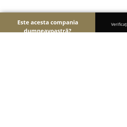
Este acesta compania
Verifica
dumneavoastră?
Șoimii Construcțiilor
Firme de Construcții, Mater
Deluxe Thermo
9.1
(80)
Salcea, Calea Sucevei 903