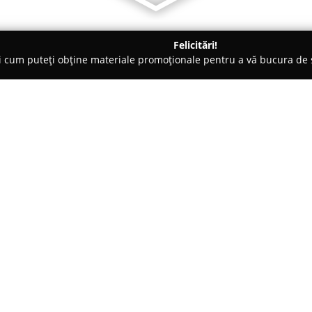
Felicitări!
ți cum puteți obține materiale promoționale pentru a vă bucura d
iale de Construcții, Acoperișuri - Salcea
Deluxe Thermo
Despre companie:
Deluxe Thermo
reprezintă o so
integrate pentru tâmplărie PVC,
confort și siguranță în mediile
dispune de o experiență conside
Arată mai multe >>
ferestrelor și ușilor, utilizân
sticla LOW-E cu gaz argon, cee
Gama variată de produse a Del