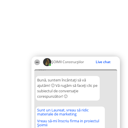
ȘOIMII Construcțiilor
Live chat
04:31
Bună, suntem încântați să vă
ajutăm! 🙂 Vă rugăm să faceți clic pe
subiectul de conversație
corespunzător! 🙂
Sunt un Laureat, vreau să ridic
materiale de marketing
Vreau să-mi înscriu firma in proiectul
Șoimii