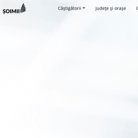
Câștigătorii
Județe și orașe