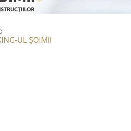
o
ING-UL ȘOIMII