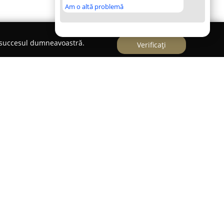
Am o altă problemă
e succesul dumneavoastră.
Verificați
cietate din România axată pe oferirea de soluții
 având ca scop principal sporirea nivelului de
 rezidențiale, comerciale și industriale. Compania
rabilă în domeniul producerii și instalării
d materiale premium precum profilele REHAU și
a ce garantează performanțe tehnice avansate.
uxe Thermo acoperă atât sisteme clasice de