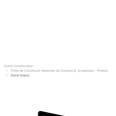
Șoimii Construcțiilor
Firme de Construcții, Materiale de Construcții, Acoperișuri - Ploieşti
Dyrot Impex