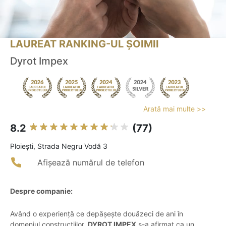
LAUREAT RANKING-UL ȘOIMII
Dyrot Impex
Arată mai multe >>
8.2
(77)
Ploieşti, Strada Negru Vodă 3
Afișează numărul de telefon
Despre companie:
Având o experiență ce depășește douăzeci de ani în
domeniul construcțiilor,
DYROT IMPEX
s-a afirmat ca un