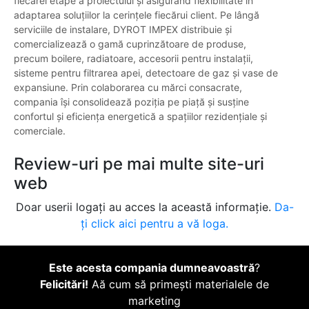
fiecărei etape a proiectului și asigurând flexibilitate în
adaptarea soluțiilor la cerințele fiecărui client. Pe lângă
serviciile de instalare, DYROT IMPEX distribuie și
comercializează o gamă cuprinzătoare de produse,
precum boilere, radiatoare, accesorii pentru instalații,
sisteme pentru filtrarea apei, detectoare de gaz și vase de
expansiune. Prin colaborarea cu mărci consacrate,
compania își consolidează poziția pe piață și susține
confortul și eficiența energetică a spațiilor rezidențiale și
comerciale.
Review-uri pe mai multe site-uri
web
Doar userii logați au acces la această informație.
Da-
ți click aici pentru a vă loga.
Este acesta compania dumneavoastră
?
Felicitări!
Aă cum să primești materialele de
marketing