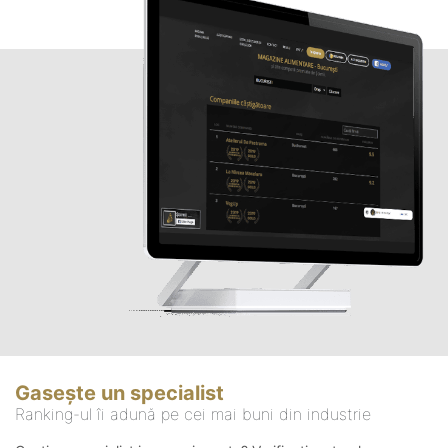
Gasește un specialist
Ranking-ul îi adună pe cei mai buni din industrie