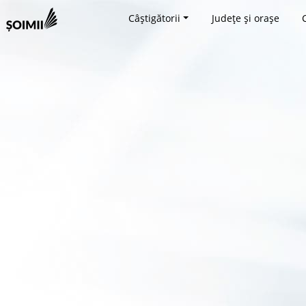
Câștigătorii
Județe și orașe