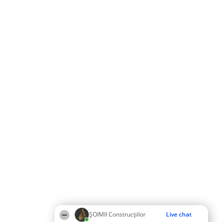
ȘOIMII Construcțiilor
Live chat