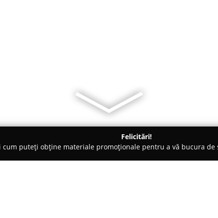
Felicitări!
ți cum puteți obține materiale promoționale pentru a vă bucura d
iale de Construcții, Acoperișuri - Sibiu
CON VEST SRL - Vanzari 