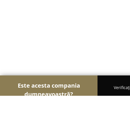
Este acesta compania
Verifica
dumneavoastră?
Șoimii Construcțiilor
Firme de Construcții, Mater