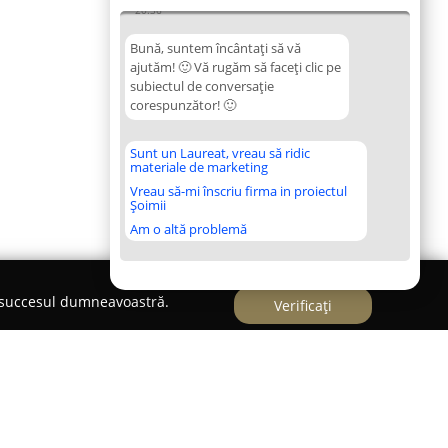
20:36
Bună, suntem încântați să vă
ajutăm! 🙂 Vă rugăm să faceți clic pe
subiectul de conversație
corespunzător! 🙂
Sunt un Laureat, vreau să ridic
materiale de marketing
Vreau să-mi înscriu firma in proiectul
Șoimii
Am o altă problemă
e succesul dumneavoastră.
Verificați
popici metalici