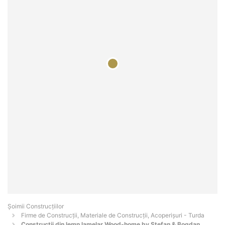
Șoimii Construcțiilor
Firme de Construcții, Materiale de Construcții, Acoperișuri - Turda
Constructii din lemn lamelar Wood-home by Stefan & Bogdan