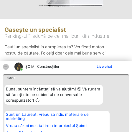
Gasește un specialist
Ranking-ul îi adună pe cei mai buni din industrie
Cauți un specialist in apropierea ta? Verificați motorul
nostru de căutare. Folosiți doar cele mai bune servicii!
ȘOIMII Construcțiilor
Live chat
Căutare
03:59
Bună, suntem încântați să vă ajutăm! 🙂 Vă rugăm
să faceți clic pe subiectul de conversație
corespunzător! 🙂
Sunt un Laureat, vreau să ridic materiale de
Organizator Ranking
Plebiscyt
Contact
marketing
BRIGHT SOLUTIONS BR SRL
Câștigătorii
Contact
Aleea Timisul De Sus 2 Bl. A30
Lista Tuturor
Vreau să-mi înscriu firma in proiectul Șoimii
Sc. A Et. 4 Ap. 13 Cod 061952
Laureaților