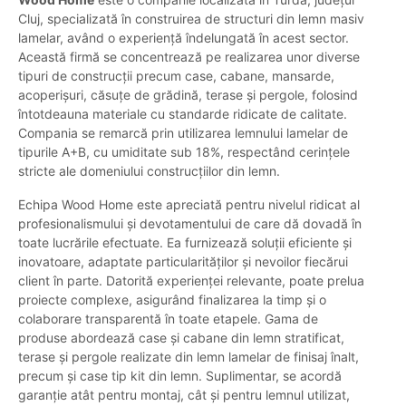
Cluj, specializată în construirea de structuri din lemn masiv
lamelar, având o experiență îndelungată în acest sector.
Această firmă se concentrează pe realizarea unor diverse
tipuri de construcții precum case, cabane, mansarde,
acoperișuri, căsuțe de grădină, terase și pergole, folosind
întotdeauna materiale cu standarde ridicate de calitate.
Compania se remarcă prin utilizarea lemnului lamelar de
tipurile A+B, cu umiditate sub 18%, respectând cerințele
stricte ale domeniului construcțiilor din lemn.
Echipa Wood Home este apreciată pentru nivelul ridicat al
profesionalismului și devotamentului de care dă dovadă în
toate lucrările efectuate. Ea furnizează soluții eficiente și
inovatoare, adaptate particularităților și nevoilor fiecărui
client în parte. Datorită experienței relevante, poate prelua
proiecte complexe, asigurând finalizarea la timp și o
colaborare transparentă în toate etapele. Gama de
produse abordează case și cabane din lemn stratificat,
terase și pergole realizate din lemn lamelar de finisaj înalt,
precum și case tip kit din lemn. Suplimentar, se acordă
garanție atât pentru montaj, cât și pentru lemnul utilizat,