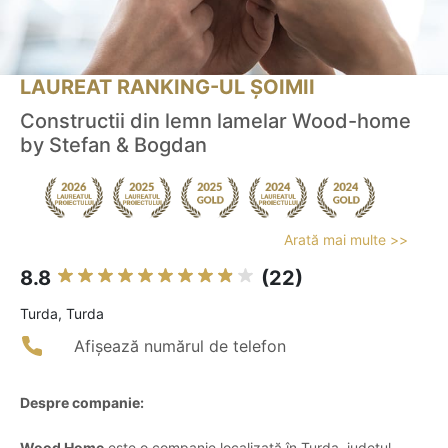
LAUREAT RANKING-UL ȘOIMII
Constructii din lemn lamelar Wood-home
by Stefan & Bogdan
Arată mai multe >>
8.8
(22)
Turda, Turda
Afișează numărul de telefon
Despre companie:
Wood Home
este o companie localizată în Turda, județul