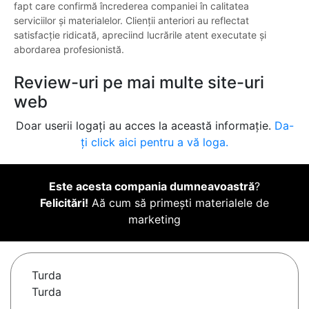
fapt care confirmă încrederea companiei în calitatea
serviciilor și materialelor. Clienții anteriori au reflectat
satisfacție ridicată, apreciind lucrările atent executate și
abordarea profesionistă.
Review-uri pe mai multe site-uri
web
Doar userii logați au acces la această informație.
Da-
ți click aici pentru a vă loga.
Este acesta compania dumneavoastră
?
Felicitări!
Aă cum să primești materialele de
marketing
Turda
Turda