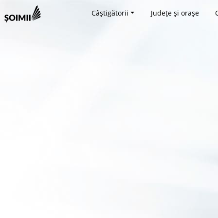
Câștigătorii
Județe și orașe