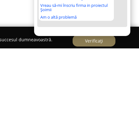
Vreau să-mi înscriu firma in proiectul
Șoimii
Am o altă problemă
e succesul dumneavoastră.
Verificați
SRL
noscută pe piața din România pentru expertiza
lor din lemn, furnizând servicii complete de
chetului. Cu o experiență acumulată de peste 14
câștigat o reputație puternică, fundamentată pe
e detalii. Portofoliul său cuprinde lucrări de
nat, precum și de exterior (deck) și dușumea,