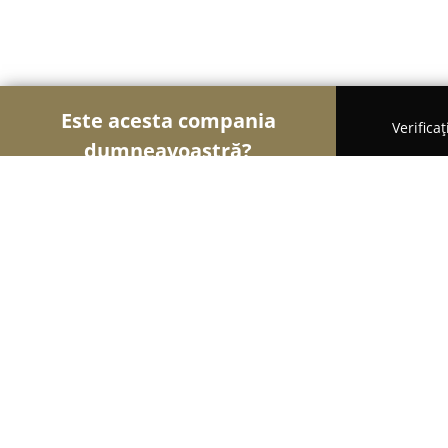
Este acesta compania
Verifica
dumneavoastră?
Șoimii Construcțiilor
Firme de Construcții, Materi
AEM GENERAL PARCHET SRL
9
(32)