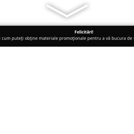
Felicitări!
ți cum puteți obține materiale promoționale pentru a vă bucura d
ale de Construcții, Acoperișuri - Titu
AEM GENERAL PARCHET 
Despre companie:
AEM General Parchet
este recu
avansată în domeniul pardoseli
montaj și recondiționare a par
ani în domeniu, compania și-a 
Arată mai multe >>
profesionalism și orientare cătr
parchet masiv, stratificat, lami