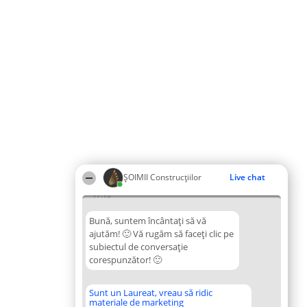
ȘOIMII Construcțiilor
Live chat
17:13
Bună, suntem încântați să vă
ajutăm! 🙂 Vă rugăm să faceți clic pe
subiectul de conversație
corespunzător! 🙂
Sunt un Laureat, vreau să ridic
materiale de marketing