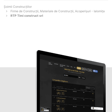
Șoimii Construcțiilor
Firme de Construcții, Materiale de Construcții, Acoperișuri - Ialomiţa
RTP Timi construct srl