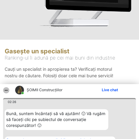
Gasește un specialist
Ranking-ul îi adună pe cei mai buni din industrie
Cauți un specialist in apropierea ta? Verificați motorul
nostru de căutare. Folosiți doar cele mai bune servicii!
ȘOIMII Construcțiilor
Live chat
Căutare
02:26
Bună, suntem încântați să vă ajutăm! 🙂 Vă rugăm
să faceți clic pe subiectul de conversație
corespunzător! 🙂