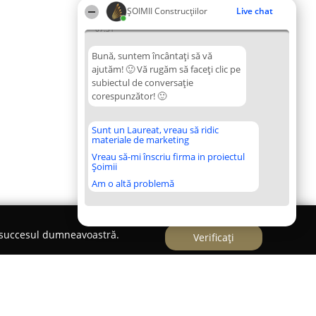
ȘOIMII Construcțiilor
Live chat
07:31
Bună, suntem încântați să vă
ajutăm! 🙂 Vă rugăm să faceți clic pe
subiectul de conversație
corespunzător! 🙂
Sunt un Laureat, vreau să ridic
materiale de marketing
Vreau să-mi înscriu firma in proiectul
Șoimii
Am o altă problemă
e succesul dumneavoastră.
Verificați
zire in pardoseala Suceava