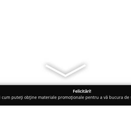
Felicitări!
ți cum puteți obține materiale promoționale pentru a vă bucura d
iale de Construcții, Acoperișuri - Suceava
Parchet pentru Incal