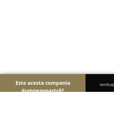
Este acesta compania
Verifica
dumneavoastră?
Șoimii Construcțiilor
Firme de Construcții, Mater