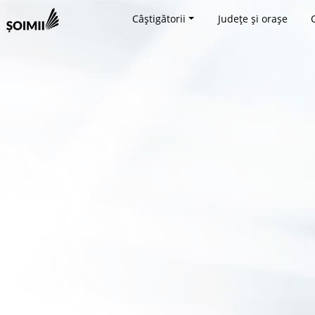
Câștigătorii
Județe și orașe