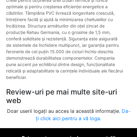
cheie pentru obținerea unei izolări termice și fonice
optimale și pentru creșterea eficienței energetice a
clădirilor. Tâmplăria PVC livrează longevitate crescută,
întreținere facilă și ajută la minimizarea cheltuielilor cu
încălzirea. Structura armăturilor din oțel zincat de
producție Rehau Germania, cu o grosime de 1,5 mm,
conferă soliditate și rezistență. Siguranța este asigurată
de sistemele de închidere multipunct, iar garanția pentru
feronerie de cel puțin 15.000 de cicluri închis-deschis
demonstrează durabilitatea componentelor. Compania
pune accent pe echilibrul dintre design, funcționalitate
ridicată și adaptabilitate la cerințele individuale ale fiecărui
beneficiar.
Review-uri pe mai multe site-uri
web
Doar userii logați au acces la această informație.
Da-
ți click aici pentru a vă loga.