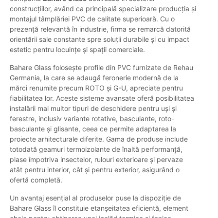
construcțiilor, având ca principală specializare producția și
montajul tâmplăriei PVC de calitate superioară. Cu o
prezență relevantă în industrie, firma se remarcă datorită
orientării sale constante spre soluții durabile și cu impact
estetic pentru locuințe și spații comerciale.
Bahare Glass folosește profile din PVC furnizate de Rehau
Germania, la care se adaugă feronerie modernă de la
mărci renumite precum ROTO și G-U, apreciate pentru
fiabilitatea lor. Aceste sisteme avansate oferă posibilitatea
instalării mai multor tipuri de deschidere pentru uși și
ferestre, inclusiv variante rotative, basculante, roto-
basculante și glisante, ceea ce permite adaptarea la
proiecte arhitecturale diferite. Gama de produse include
totodată geamuri termoizolante de înaltă performanță,
plase împotriva insectelor, rulouri exterioare și pervaze
atât pentru interior, cât și pentru exterior, asigurând o
ofertă completă.
Un avantaj esențial al produselor puse la dispoziție de
Bahare Glass îl constituie etanșeitatea eficientă, element