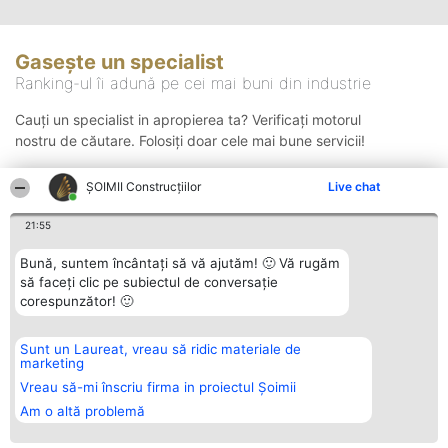
Gasește un specialist
Ranking-ul îi adună pe cei mai buni din industrie
Cauți un specialist in apropierea ta? Verificați motorul
nostru de căutare. Folosiți doar cele mai bune servicii!
ȘOIMII Construcțiilor
Live chat
Căutare
21:55
Bună, suntem încântați să vă ajutăm! 🙂 Vă rugăm
să faceți clic pe subiectul de conversație
corespunzător! 🙂
Sunt un Laureat, vreau să ridic materiale de
Organizator Ranking
Plebiscyt
Contact
marketing
BRIGHT SOLUTIONS BR SRL
Câștigătorii
Contact
Aleea Timisul De Sus 2 Bl. A30
Lista Tuturor
Vreau să-mi înscriu firma in proiectul Șoimii
Sc. A Et. 4 Ap. 13 Cod 061952
Laureaților
Am o altă problemă
București
Reguli
CUI 36737675
Statut
tel: +40 770 990 492
Politica de