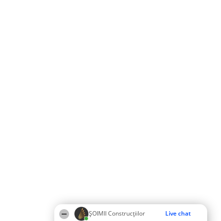
ȘOIMII Construcțiilor
Live chat