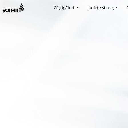
Câștigătorii
Județe și orașe