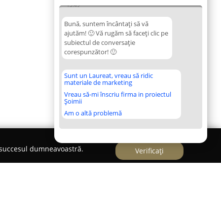
13:49
Bună, suntem încântați să vă
ajutăm! 🙂 Vă rugăm să faceți clic pe
subiectul de conversație
corespunzător! 🙂
Sunt un Laureat, vreau să ridic
materiale de marketing
Vreau să-mi înscriu firma in proiectul
Șoimii
Am o altă problemă
e succesul dumneavoastră.
Verificați
mente Polistiren