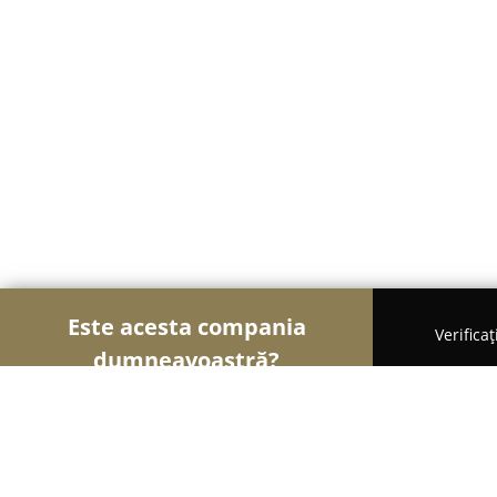
Este acesta compania
Verifica
dumneavoastră?
Șoimii Construcțiilor
Firme de Construcții, Mater