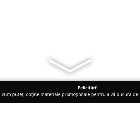
Felicitări!
ți cum puteți obține materiale promoționale pentru a vă bucura d
iale de Construcții, Acoperișuri - Oradea
Oficlau Design - Orna