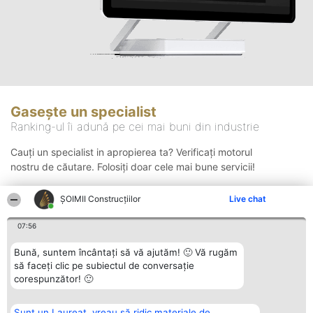
Gasește un specialist
Ranking-ul îi adună pe cei mai buni din industrie
Cauți un specialist in apropierea ta? Verificați motorul
nostru de căutare. Folosiți doar cele mai bune servicii!
ȘOIMII Construcțiilor
Live chat
Căutare
07:56
Bună, suntem încântați să vă ajutăm! 🙂 Vă rugăm
să faceți clic pe subiectul de conversație
corespunzător! 🙂
Sunt un Laureat, vreau să ridic materiale de