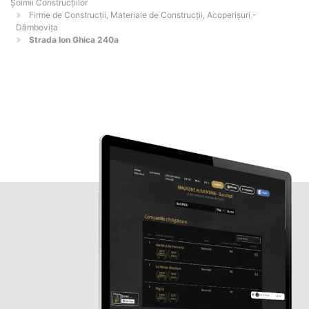
Șoimii Construcțiilor
Firme de Construcții, Materiale de Construcții, Acoperișuri -
Dâmboviţa
Strada Ion Ghica 240a