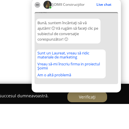
ȘOIMII Construcțiilor
Live chat
16:46
Bună, suntem încântați să vă
ajutăm! 🙂 Vă rugăm să faceți clic pe
subiectul de conversație
corespunzător! 🙂
Sunt un Laureat, vreau să ridic
materiale de marketing
Vreau să-mi înscriu firma in proiectul
Șoimii
Am o altă problemă
e succesul dumneavoastră.
Verificați
S.R.L.