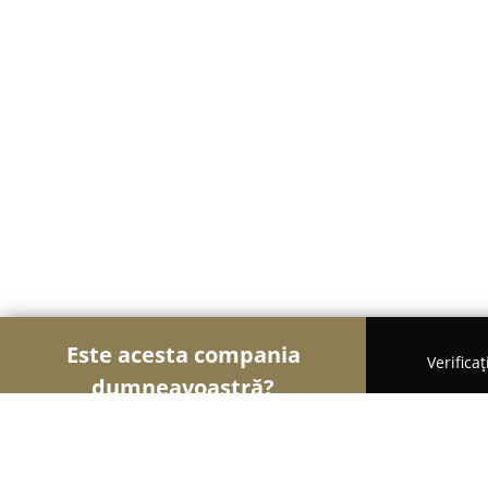
Este acesta compania
Verifica
dumneavoastră?
Șoimii Construcțiilor
Firme de Construcții, Mater