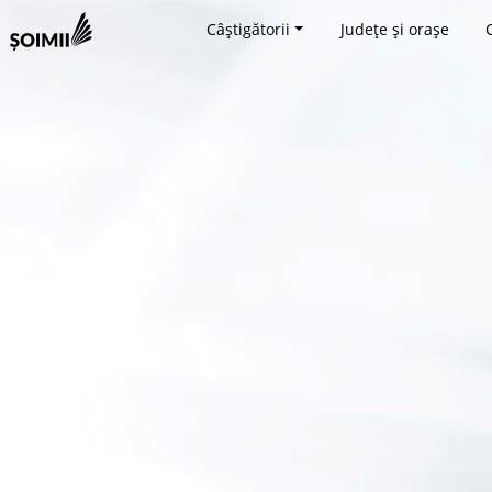
Câștigătorii
Județe și orașe