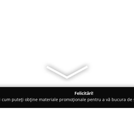
Felicitări!
ți cum puteți obține materiale promoționale pentru a vă bucura d
iale de Construcții, Acoperișuri - Timişoara
INELIS CONSTRUCT 