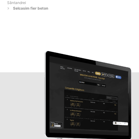
Sântandrei
Selcasim fier beton