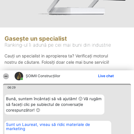
Gasește un specialist
Ranking-ul îi adună pe cei mai buni din industrie
Cauți un specialist in apropierea ta? Verificați motorul
nostru de căutare. Folosiți doar cele mai bune servicii!
ȘOIMII Construcțiilor
Live chat
Căutare
06:29
Bună, suntem încântați să vă ajutăm! 🙂 Vă rugăm
să faceți clic pe subiectul de conversație
corespunzător! 🙂
Sunt un Laureat, vreau să ridic materiale de
Organizator Ranking
Plebiscyt
Contact
marketing
BRIGHT SOLUTIONS BR SRL
Câștigătorii
Contact
Aleea Timisul De Sus 2 Bl. A30
Lista Tuturor