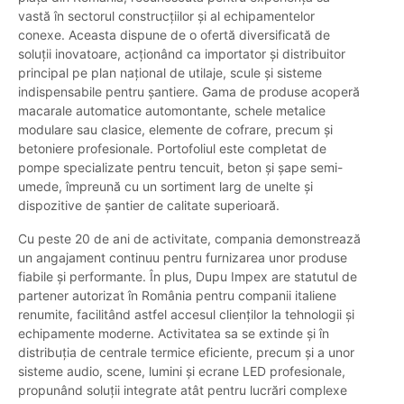
vastă în sectorul construcțiilor și al echipamentelor
conexe. Aceasta dispune de o ofertă diversificată de
soluții inovatoare, acționând ca importator și distribuitor
principal pe plan național de utilaje, scule și sisteme
indispensabile pentru șantiere. Gama de produse acoperă
macarale automatice automontante, schele metalice
modulare sau clasice, elemente de cofrare, precum și
betoniere profesionale. Portofoliul este completat de
pompe specializate pentru tencuit, beton și șape semi-
umede, împreună cu un sortiment larg de unelte și
dispozitive de șantier de calitate superioară.
Cu peste 20 de ani de activitate, compania demonstrează
un angajament continuu pentru furnizarea unor produse
fiabile și performante. În plus, Dupu Impex are statutul de
partener autorizat în România pentru companii italiene
renumite, facilitând astfel accesul clienților la tehnologii și
echipamente moderne. Activitatea sa se extinde și în
distribuția de centrale termice eficiente, precum și a unor
sisteme audio, scene, lumini și ecrane LED profesionale,
propunând soluții integrate atât pentru lucrări complexe