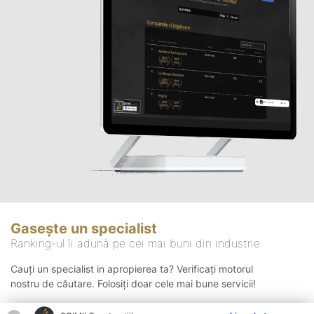
Gasește un specialist
Ranking-ul îi adună pe cei mai buni din industrie
Cauți un specialist in apropierea ta? Verificați motorul
nostru de căutare. Folosiți doar cele mai bune servicii!