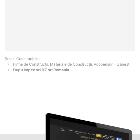
Șoimii Construcțiilor
Firme de Construcții, Materiale de Construcții, Acoperișuri - Zăneşti
Dupu Impex srl DZ srl Romania