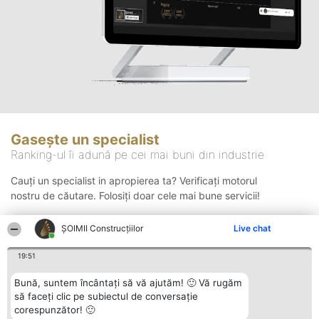
Gasește un specialist
Ranking-ul îi adună pe cei mai buni din industrie
Cauți un specialist in apropierea ta? Verificați motorul
nostru de căutare. Folosiți doar cele mai bune servicii!
ȘOIMII Construcțiilor
Live chat
Căutare
19:51
Bună, suntem încântați să vă ajutăm! 🙂 Vă rugăm
să faceți clic pe subiectul de conversație
corespunzător! 🙂