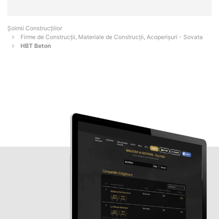
Șoimii Construcțiilor
Firme de Construcții, Materiale de Construcții, Acoperișuri - Sovata
HBT Beton