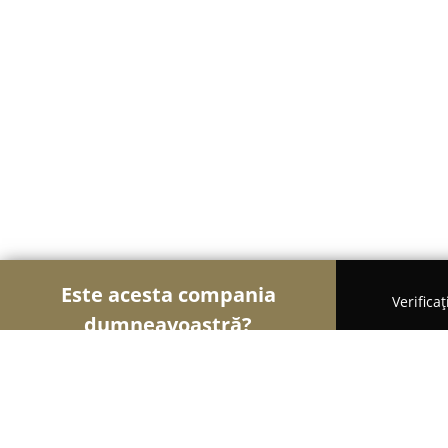
Este acesta compania
Verifica
dumneavoastră?
Șoimii Construcțiilor
Firme de Construcții, Mater