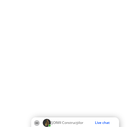
ȘOIMII Construcțiilor
Live chat