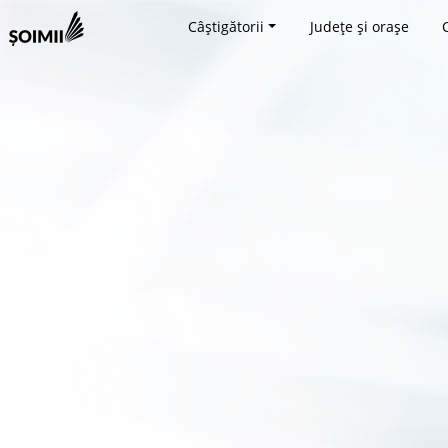
Câștigătorii
Județe și orașe