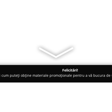
Felicitări!
ți cum puteți obține materiale promoționale pentru a vă bucura d
iale de Construcții, Acoperișuri - Baia Mare
Blachotrapez