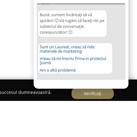
02:54
Bună, suntem încântați să vă
ajutăm! 🙂 Vă rugăm să faceți clic pe
subiectul de conversație
corespunzător! 🙂
Sunt un Laureat, vreau să ridic
materiale de marketing
Vreau să-mi înscriu firma in proiectul
Șoimii
Am o altă problemă
e succesul dumneavoastră.
Verificați