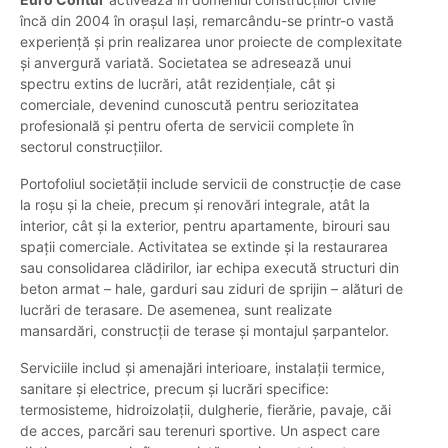
încă din 2004 în orașul Iași, remarcându-se printr-o vastă
experiență și prin realizarea unor proiecte de complexitate
și anvergură variată. Societatea se adresează unui
spectru extins de lucrări, atât rezidențiale, cât și
comerciale, devenind cunoscută pentru seriozitatea
profesională și pentru oferta de servicii complete în
sectorul construcțiilor.
Portofoliul societății include servicii de construcție de case
la roșu și la cheie, precum și renovări integrale, atât la
interior, cât și la exterior, pentru apartamente, birouri sau
spații comerciale. Activitatea se extinde și la restaurarea
sau consolidarea clădirilor, iar echipa execută structuri din
beton armat – hale, garduri sau ziduri de sprijin – alături de
lucrări de terasare. De asemenea, sunt realizate
mansardări, construcții de terase și montajul șarpantelor.
Serviciile includ și amenajări interioare, instalații termice,
sanitare și electrice, precum și lucrări specifice:
termosisteme, hidroizolații, dulgherie, fierărie, pavaje, căi
de acces, parcări sau terenuri sportive. Un aspect care