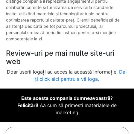
distinge compania îl reprezintă angajamentul pentru
colaborări corecte și furnizarea de servicii la standarde
înalte, utilizând materiale și tehnologii actuale pentru
optimizarea raportului calitate-preț. Clienții beneficiază de
asistență dedicată pe tot parcursul proiectului, iar
personalul urmează periodic instruiri pentru a-și menține
competențele la zi.
Review-uri pe mai multe site-uri
web
Doar userii logați au acces la această informație.
Da-
ți click aici pentru a vă loga.
Este acesta compania dumneavoastră
?
Felicitări!
Aă cum să primești materialele de
marketing