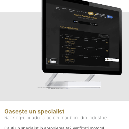
Gasește un specialist
Ranking-ul îi adună pe cei mai buni din industrie
Cauți un specialist in apropierea ta? Verificați motorul