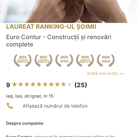
LAUREAT RANKING-UL ȘOIMII
Euro Contur - Construcții și renovări
complete
Arată mai multe >>
9
(25)
Iaşi, Iasi, str.Ignat, nr 15
Afișează numărul de telefon
Despre companie:
Euro Contur
activează în domeniul construcțiilor civile