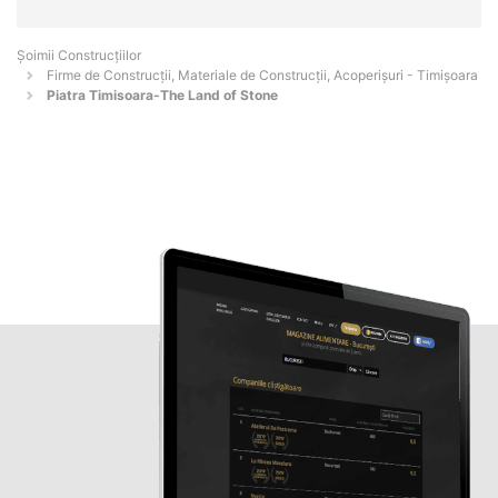
Șoimii Construcțiilor
Firme de Construcții, Materiale de Construcții, Acoperișuri - Timişoara
Piatra Timisoara-The Land of Stone