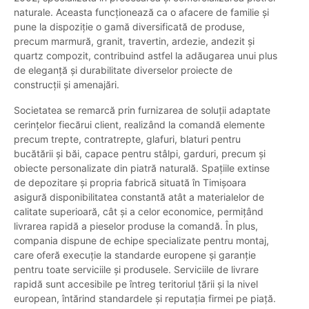
naturale. Aceasta funcționează ca o afacere de familie și
pune la dispoziție o gamă diversificată de produse,
precum marmură, granit, travertin, ardezie, andezit și
quartz compozit, contribuind astfel la adăugarea unui plus
de eleganță și durabilitate diverselor proiecte de
construcții și amenajări.
Societatea se remarcă prin furnizarea de soluții adaptate
cerințelor fiecărui client, realizând la comandă elemente
precum trepte, contratrepte, glafuri, blaturi pentru
bucătării și băi, capace pentru stâlpi, garduri, precum și
obiecte personalizate din piatră naturală. Spațiile extinse
de depozitare și propria fabrică situată în Timișoara
asigură disponibilitatea constantă atât a materialelor de
calitate superioară, cât și a celor economice, permițând
livrarea rapidă a pieselor produse la comandă. În plus,
compania dispune de echipe specializate pentru montaj,
care oferă execuție la standarde europene și garanție
pentru toate serviciile și produsele. Serviciile de livrare
rapidă sunt accesibile pe întreg teritoriul țării și la nivel
european, întărind standardele și reputația firmei pe piață.