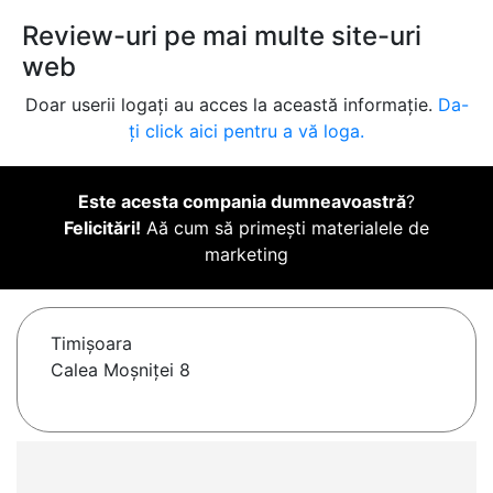
Review-uri pe mai multe site-uri
web
Doar userii logați au acces la această informație.
Da-
ți click aici pentru a vă loga.
Este acesta compania dumneavoastră
?
Felicitări!
Aă cum să primești materialele de
marketing
Timişoara
Calea Moşniţei 8