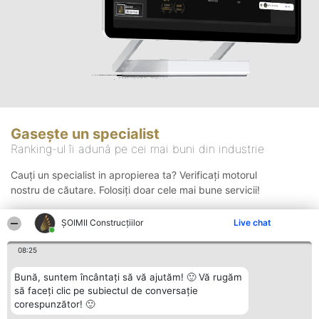
Gasește un specialist
Ranking-ul îi adună pe cei mai buni din industrie
Cauți un specialist in apropierea ta? Verificați motorul
nostru de căutare. Folosiți doar cele mai bune servicii!
ȘOIMII Construcțiilor
Live chat
Căutare
08:25
Bună, suntem încântați să vă ajutăm! 🙂 Vă rugăm
să faceți clic pe subiectul de conversație
corespunzător! 🙂