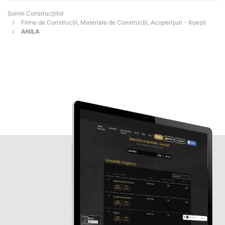
Șoimii Construcțiilor
Firme de Construcții, Materiale de Construcții, Acoperișuri - Ilişeşti
ANILA