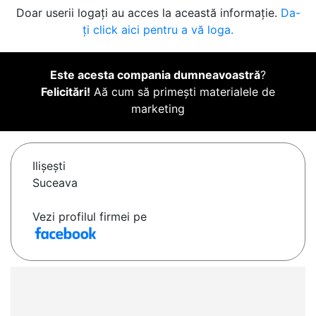
Doar userii logați au acces la această informație.
Da-
ți click aici pentru a vă loga.
Este acesta compania dumneavoastră
?
Felicitări!
Aă cum să primești materialele de
marketing
Ilişeşti
Suceava
Vezi profilul firmei pe