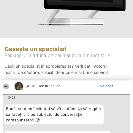
Gasește un specialist
Ranking-ul îi adună pe cei mai buni din industrie
Cauți un specialist in apropierea ta? Verificați motorul
nostru de căutare. Folosiți doar cele mai bune servicii!
ȘOIMII Construcțiilor
Live chat
Căutare
10:09
Bună, suntem încântați să vă ajutăm! 🙂 Vă rugăm
să faceți clic pe subiectul de conversație
corespunzător! 🙂