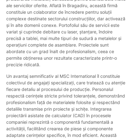
ale serviciilor oferite. Aflată în Bragadiru, această firmă
constituie un colaborator de încredere pentru soluții
complexe destinate sectorului construcțiilor, dar activează
și în alte domenii conexe. Portofoliul său de servicii este
variat și cuprinde debitare cu laser, ștanțare, îndoire
precisă a tablei, mai multe tipuri de sudură a metalelor și
operațiuni complete de asamblare. Proiectele sunt
abordate cu un grad înalt de profesionalism, ceea ce
permite obținerea unor rezultate caracterizate printr-o
precizie ridicată.
Un avantaj semnificativ al MSC International îl constituie
colectivul de angajați specializați, care tratează cu atenție
fiecare detaliu al procesului de producție. Personalul
respectă cerințele stricte privind toleranțele, demonstrând
profesionalism față de materialele folosite și respectând
detaliile transmise prin proiecte și schițe. Integrarea
proiectării asistate de calculator (CAD) în procesele
companiei reprezintă o componentă fundamentală a
activității, facilitând crearea de piese și componente
adaptate cerințelor specifice, în mod eficient. Această