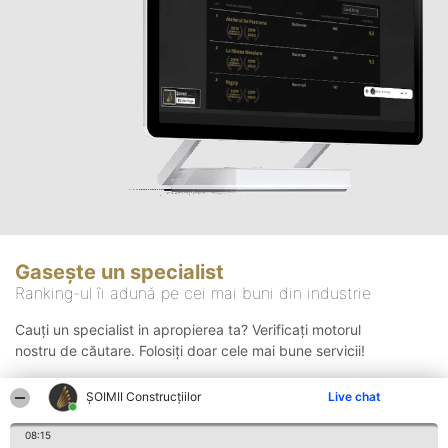
Gasește un specialist
Ranking-ul îi adună pe cei mai buni din industrie
Cauți un specialist in apropierea ta? Verificați motorul
nostru de căutare. Folosiți doar cele mai bune servicii!
ȘOIMII Construcțiilor
Live chat
Căutare
08:15