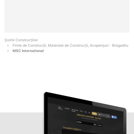
Șoimii Construcțiilor
Firme de Construcții, Materiale de Construcții, Acoperișuri - Bragadiru
MSC International