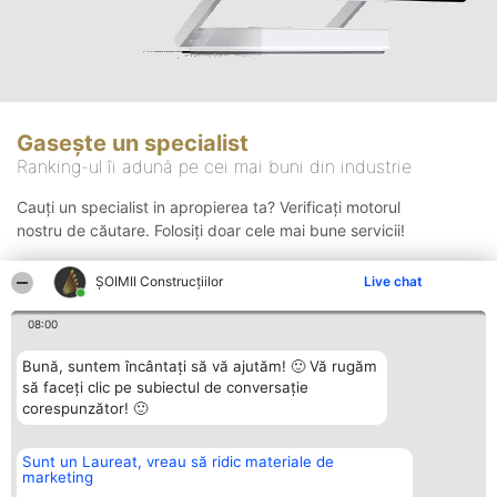
Gasește un specialist
Ranking-ul îi adună pe cei mai buni din industrie
Cauți un specialist in apropierea ta? Verificați motorul
nostru de căutare. Folosiți doar cele mai bune servicii!
ȘOIMII Construcțiilor
Live chat
Căutare
08:00
Bună, suntem încântați să vă ajutăm! 🙂 Vă rugăm
să faceți clic pe subiectul de conversație
corespunzător! 🙂
Sunt un Laureat, vreau să ridic materiale de
Organizator Ranking
Plebiscyt
Contact
marketing
BRIGHT SOLUTIONS BR SRL
Câștigătorii
Contact
Aleea Timisul De Sus 2 Bl. A30
Lista Tuturor