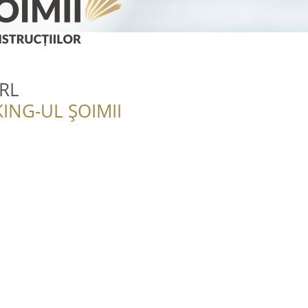
SRL
ING-UL ȘOIMII