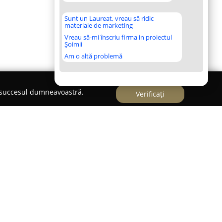
Sunt un Laureat, vreau să ridic
materiale de marketing
Vreau să-mi înscriu firma in proiectul
Șoimii
Am o altă problemă
e succesul dumneavoastră.
Verificați
 orașul Flămânzi și se evidențiază ca o companie
 a serviciilor aferente, cu un accent deosebit pe
ivel local și regional. Compania pune la dispoziție