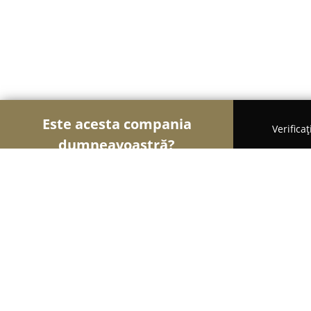
Este acesta compania
Verifica
dumneavoastră?
Șoimii Construcțiilor
Firme de Construcții, Mater
Local Servicii SRL