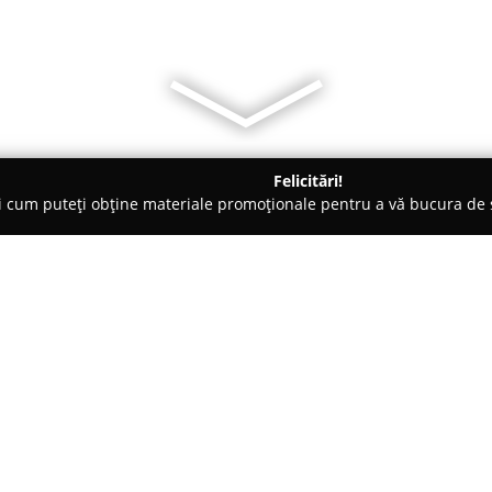
Felicitări!
ți cum puteți obține materiale promoționale pentru a vă bucura d
iale de Construcții, Acoperișuri - Flămânzi
Local Servicii SRL
Despre companie:
Local Servicii SRL
are sediul în
cheie pe piața construcțiilor și
dezvoltarea infrastructurii la n