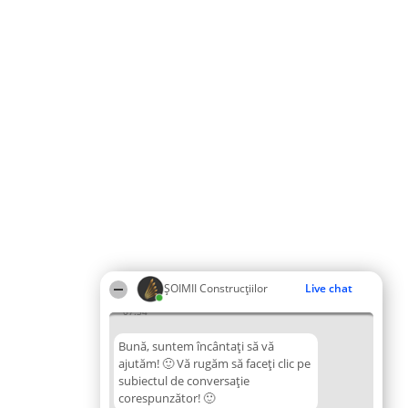
ȘOIMII Construcțiilor
Live chat
07:34
Bună, suntem încântați să vă
ajutăm! 🙂 Vă rugăm să faceți clic pe
subiectul de conversație
corespunzător! 🙂