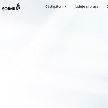
Câștigătorii
Județe și orașe