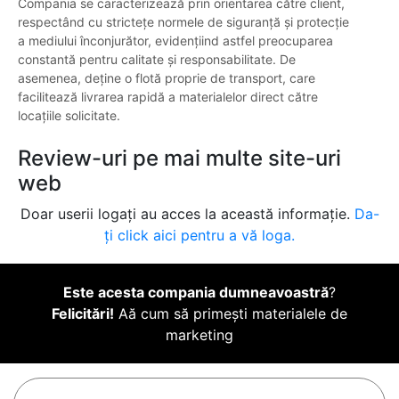
Compania se caracterizează prin orientarea către client,
respectând cu strictețe normele de siguranță și protecție
a mediului înconjurător, evidențiind astfel preocuparea
constantă pentru calitate și responsabilitate. De
asemenea, deține o flotă proprie de transport, care
facilitează livrarea rapidă a materialelor direct către
locațiile solicitate.
Review-uri pe mai multe site-uri
web
Doar userii logați au acces la această informație.
Da-
ți click aici pentru a vă loga.
Este acesta compania dumneavoastră
?
Felicitări!
Aă cum să primești materialele de
marketing