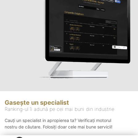
Gasește un specialist
Ranking-ul îi adună pe cei mai buni din industrie
Cauți un specialist in apropierea ta? Verificați motorul
nostru de căutare. Folosiți doar cele mai bune servicii!