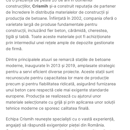
construcțiilor,
Crismih
și-a construit reputația de partener
de încredere în distribuția materialelor de construcții și
producția de betoane. Înființată în 2002, compania oferă o
varietate largă de produse fundamentale pentru
construcții, incluzând fier beton, cărămidă, cherestea,
țiglă și tablă. Toate aceste materiale pot fi achiziționate
prin intermediul unei rețele ample de depozite gestionate
de firmă.
Dintre principalele atuuri se remarcă stațiile de betoane
moderne, inaugurate în 2013 și 2019, amplasate strategic
pentru a servi eficient diverse proiecte. Aceste stații sunt
recunoscute pentru capacitatea lor mare de producție
precum și pentru fiabilitatea ridicată, asigurând furnizarea
unui beton care respectă cele mai exigente standarde
europene. Producția se realizează cu ajutorul unor
materiale selecționate cu grijă și prin aplicarea unor soluții
tehnice moderne ce sporesc calitatea finală.
Echipa Crismih reunește specialiști cu o vastă experiență,
angajați să răspundă exigențelor pieței din România.