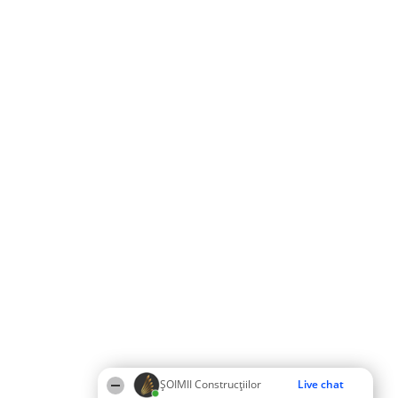
ȘOIMII Construcțiilor
Live chat