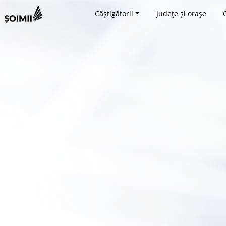
Câștigătorii
Județe și orașe