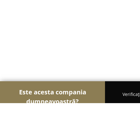
Este acesta compania
Verifica
dumneavoastră?
Șoimii Construcțiilor
Firme de Construcții, Mater