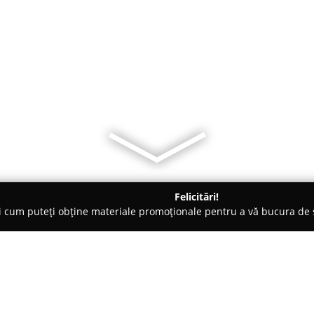
Felicitări!
ți cum puteți obține materiale promoționale pentru a vă bucura d
iale de Construcții, Acoperișuri - Comarnic
ACOPRIS PLAT PR