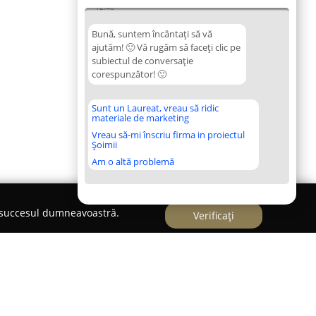
12:46
Bună, suntem încântați să vă
ajutăm! 🙂 Vă rugăm să faceți clic pe
subiectul de conversație
corespunzător! 🙂
Sunt un Laureat, vreau să ridic
materiale de marketing
Vreau să-mi înscriu firma in proiectul
Șoimii
Am o altă problemă
e succesul dumneavoastră.
Verificați
AHOVA