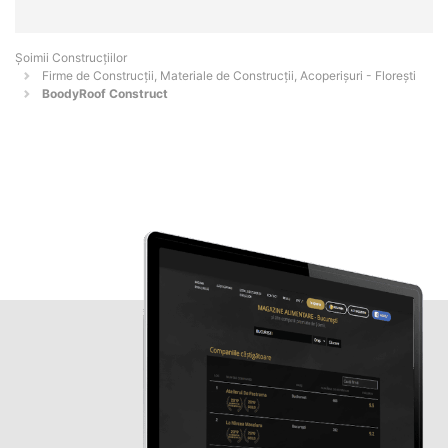
Șoimii Construcțiilor
Firme de Construcții, Materiale de Construcții, Acoperișuri - Floreşti
BoodyRoof Construct