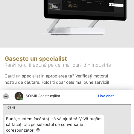
Gasește un specialist
Ranking-ul îi adună pe cei mai buni din industrie
Cauți un specialist in apropierea ta? Verificați motorul
nostru de căutare. Folosiți doar cele mai bune servicii!
ȘOIMII Construcțiilor
Live chat
Căutare
09:48
Bună, suntem încântați să vă ajutăm! 🙂 Vă rugăm
să faceți clic pe subiectul de conversație
corespunzător! 🙂