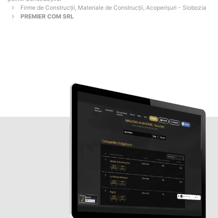
Firme de Construcții, Materiale de Construcții, Acoperișuri - Slobozia
PREMIER COM SRL