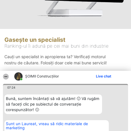
Gasește un specialist
Ranking-ul îi adună pe cei mai buni din industrie
Cauți un specialist in apropierea ta? Verificați motorul
nostru de căutare. Folosiți doar cele mai bune servicii!
ȘOIMII Construcțiilor
Live chat
Căutare
07:24
Bună, suntem încântați să vă ajutăm! 🙂 Vă rugăm
să faceți clic pe subiectul de conversație
corespunzător! 🙂
Sunt un Laureat, vreau să ridic materiale de
Organizator Ranking
Plebiscyt
Contact
marketing
BRIGHT SOLUTIONS BR SRL
Câștigătorii
Contact