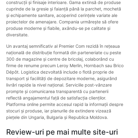
construcții și finisaje interioare. Gama extinsă de produse
cuprinde de la gresie și faianță până la parchet, mochetă
și echipamente sanitare, acoperind cerințele variate ale
proiectelor de amenajare. Compania urmărește să ofere
produse moderne și fiabile, axându-se pe calitate și
diversitate.
Un avantaj semnificativ al Premier Com rezidă în rețeaua
națională de distribuție formată din parteneriate cu peste
300 de magazine și centre de bricolaj, colaborând cu
firme de renume precum Leroy Merlin, Hornbach sau Brico
Dépôt. Logistica dezvoltată include o flotă proprie de
transport și facilități de depozitare moderne, asigurând
livrări rapide la nivel național. Serviciile post-vânzare
prompte și comunicarea transparentă cu partenerii
reflectă angajamentul față de satisfacția clienților.
Platforma online permite accesul rapid la informații despre
stocuri și produse, iar planurile de extindere vizează
piețele din Ungaria, Bulgaria și Republica Moldova.
Review-uri pe mai multe site-uri