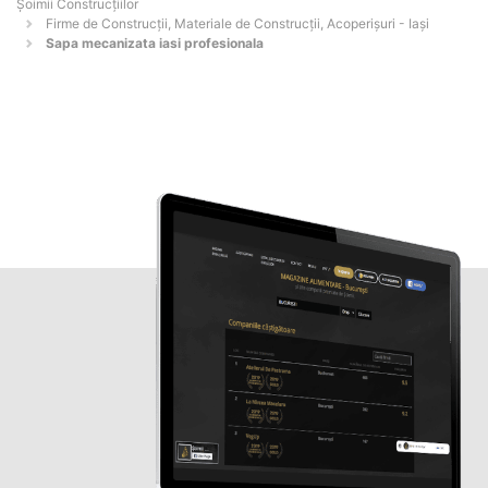
Șoimii Construcțiilor
Firme de Construcții, Materiale de Construcții, Acoperișuri - Iaşi
Sapa mecanizata iasi profesionala