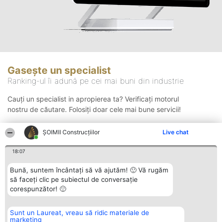
Gasește un specialist
Ranking-ul îi adună pe cei mai buni din industrie
Cauți un specialist in apropierea ta? Verificați motorul
nostru de căutare. Folosiți doar cele mai bune servicii!
ȘOIMII Construcțiilor
Live chat
Căutare
18:07
Bună, suntem încântați să vă ajutăm! 🙂 Vă rugăm
să faceți clic pe subiectul de conversație
corespunzător! 🙂
Sunt un Laureat, vreau să ridic materiale de
Organizator Ranking
Plebiscyt
Contact
marketing
BRIGHT SOLUTIONS BR SRL
Câștigătorii
Contact