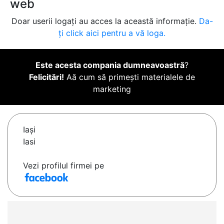
web
Doar userii logați au acces la această informație.
Da-
ți click aici pentru a vă loga.
Este acesta compania dumneavoastră
?
Felicitări!
Aă cum să primești materialele de
marketing
Iaşi
Iasi
Vezi profilul firmei pe