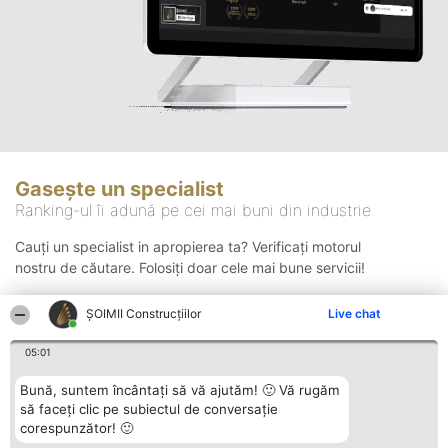
Gasește un specialist
Ranking-ul îi adună pe cei mai buni din industrie
Cauți un specialist in apropierea ta? Verificați motorul
nostru de căutare. Folosiți doar cele mai bune servicii!
ȘOIMII Construcțiilor
Live chat
Căutare
05:01
Bună, suntem încântați să vă ajutăm! 🙂 Vă rugăm
să faceți clic pe subiectul de conversație
corespunzător! 🙂