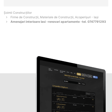
Șoimii Construcțiilor
Firme de Construcții, Materiale de Construcții, Acoperișuri - Iaşi
Amenajari interioare Iasi -renovari apartamente -tel. 0747791293