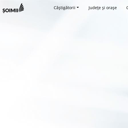
Câștigătorii
Județe și orașe