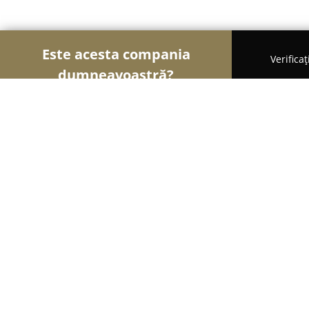
Este acesta compania
Verifica
dumneavoastră?
Șoimii Construcțiilor
Firme de Construcții, Mater
Team M Construct
9.3
(31)
Răzvad, Aleea Mănăstirea Dealu Nr. 63