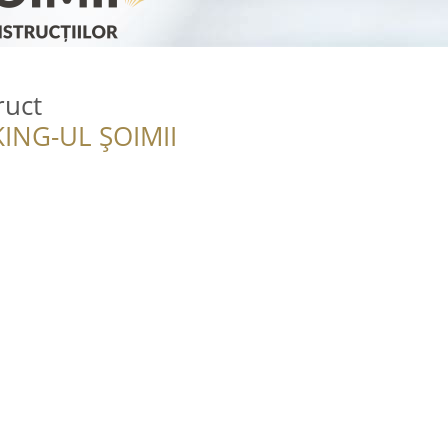
ruct
ING-UL ȘOIMII