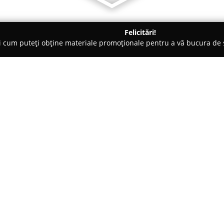
Felicitări!
ți cum puteți obține materiale promoționale pentru a vă bucura d
iale de Construcții, Acoperișuri - Răzvad
Team M Construct
Despre companie:
Team M Construct
activează în
remarcată pentru vasta gamă de
în 2007, compania a evoluat co
piață prin finalizarea unor proi
Arată mai multe >>
meticulozitate. Domeniul princi
complexe pentru construcții, fie
despre cele nerezidențiale, a
industrie.