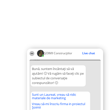
ȘOIMII Construcțiilor
Live chat
14:49
Bună, suntem încântați să vă
ajutăm! 🙂 Vă rugăm să faceți clic pe
subiectul de conversație
corespunzător! 🙂
Sunt un Laureat, vreau să ridic
materiale de marketing
Vreau să-mi înscriu firma in proiectul
Șoimii