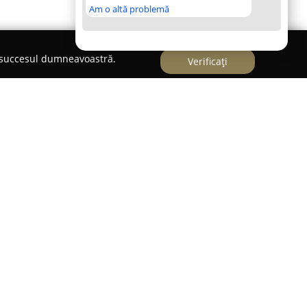
Am o altă problemă
e succesul dumneavoastră.
Verificați
 sectorul construcțiilor din România, fiind
 servicii pe care le pune la dispoziție. Fondată
nstant, reușind să-și consolideze prezența pe
ecte variate, realizate cu profesionalism și
pal de activitate constă în executarea de lucrări
 că este vorba despre clădiri rezidențiale, fie
daptându-se permanent schimbărilor din