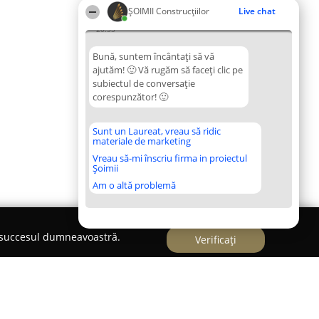
ȘOIMII Construcțiilor
Live chat
20:55
Bună, suntem încântați să vă
ajutăm! 🙂 Vă rugăm să faceți clic pe
subiectul de conversație
corespunzător! 🙂
Sunt un Laureat, vreau să ridic
materiale de marketing
Vreau să-mi înscriu firma in proiectul
Șoimii
Am o altă problemă
e succesul dumneavoastră.
Verificați