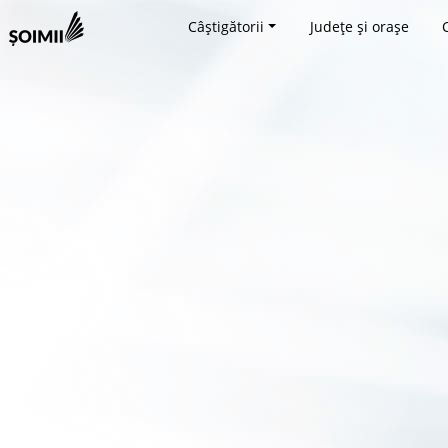
Câștigătorii
Județe și orașe