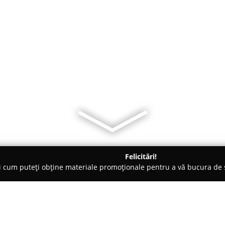
Felicitări!
ți cum puteți obține materiale promoționale pentru a vă bucura d
ale de Construcții, Acoperișuri - Piteşti
General Top Design