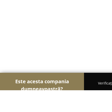
Este acesta compania
Verifica
dumneavoastră?
Șoimii Construcțiilor
Firme de Construcții, Materi