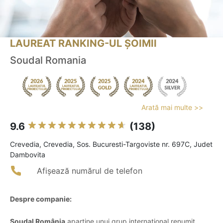
LAUREAT RANKING-UL ȘOIMII
Soudal Romania
Arată mai multe >>
9.6
(138)
Crevedia, Crevedia, Sos. Bucuresti-Targoviste nr. 697C, Judet
Dambovita
Afișează numărul de telefon
Despre companie:
Soudal România
aparține unui grup internațional renumit,