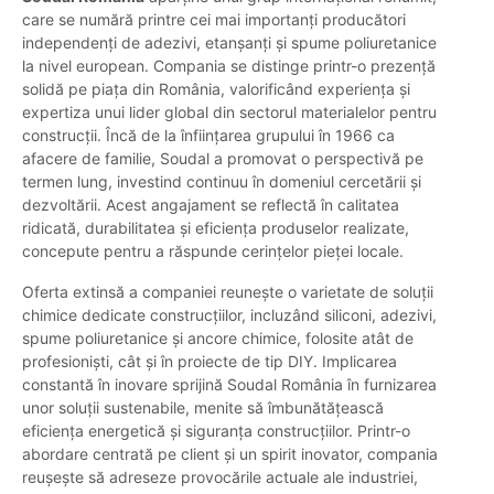
care se numără printre cei mai importanți producători
independenți de adezivi, etanșanți și spume poliuretanice
la nivel european. Compania se distinge printr-o prezență
solidă pe piața din România, valorificând experiența și
expertiza unui lider global din sectorul materialelor pentru
construcții. Încă de la înființarea grupului în 1966 ca
afacere de familie, Soudal a promovat o perspectivă pe
termen lung, investind continuu în domeniul cercetării și
dezvoltării. Acest angajament se reflectă în calitatea
ridicată, durabilitatea și eficiența produselor realizate,
concepute pentru a răspunde cerințelor pieței locale.
Oferta extinsă a companiei reunește o varietate de soluții
chimice dedicate construcțiilor, incluzând siliconi, adezivi,
spume poliuretanice și ancore chimice, folosite atât de
profesioniști, cât și în proiecte de tip DIY. Implicarea
constantă în inovare sprijină Soudal România în furnizarea
unor soluții sustenabile, menite să îmbunătățească
eficiența energetică și siguranța construcțiilor. Printr-o
abordare centrată pe client și un spirit inovator, compania
reușește să adreseze provocările actuale ale industriei,