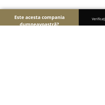
Este acesta compania
Verifica
dumneavoastră?
Șoimii Construcțiilor
Firme de Construcții, Mater
Silvon
8.1
(15)
Bucureşti, Strada Morilor 53