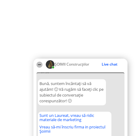
ȘOIMII Construcțiilor
Live chat
07:30
Bună, suntem încântați să vă
ajutăm! 🙂 Vă rugăm să faceți clic pe
subiectul de conversație
corespunzător! 🙂
Sunt un Laureat, vreau să ridic
materiale de marketing
Vreau să-mi înscriu firma in proiectul
Șoimii