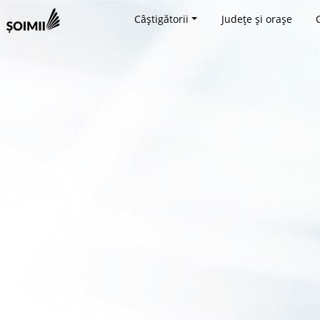
Câștigătorii
Județe și orașe