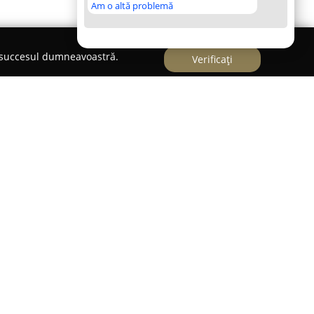
Am o altă problemă
e succesul dumneavoastră.
Verificați
izată în comerțul en-gros cu materiale lemnoase,
hipamente sanitare, având sediul pe Strada
lungul timpului, compania a reușit să-și
profil, punând la dispoziție o gamă largă de
 proiecte din domeniul construcțiilor, indiferent
ă de calitatea și varietatea produselor oferite,