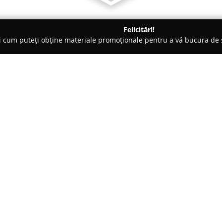
Felicitări!
ți cum puteți obține materiale promoționale pentru a vă bucura d
iale de Construcții, Acoperișuri - Bucureşti
Silvon
Despre companie:
Silvon
este o societate special
materiale de construcții și ec
Morilor 53 din București. De-a 
întărească poziția în piața de 
Arată mai multe >>
produse destinate unor multiple
de amploarea acestora.
Prin angajamentul permanent faț