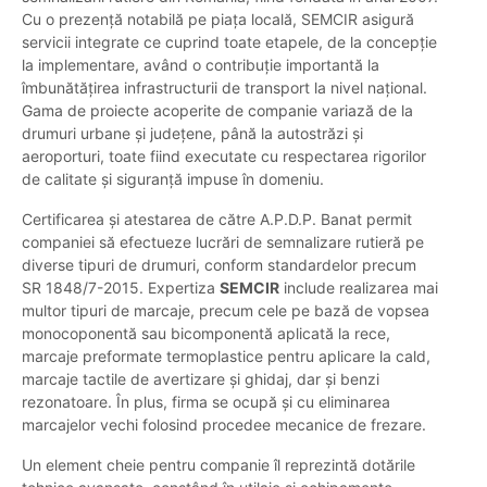
Cu o prezență notabilă pe piața locală, SEMCIR asigură
servicii integrate ce cuprind toate etapele, de la concepție
la implementare, având o contribuție importantă la
îmbunătățirea infrastructurii de transport la nivel național.
Gama de proiecte acoperite de companie variază de la
drumuri urbane și județene, până la autostrăzi și
aeroporturi, toate fiind executate cu respectarea rigorilor
de calitate și siguranță impuse în domeniu.
Certificarea și atestarea de către A.P.D.P. Banat permit
companiei să efectueze lucrări de semnalizare rutieră pe
diverse tipuri de drumuri, conform standardelor precum
SR 1848/7-2015. Expertiza
SEMCIR
include realizarea mai
multor tipuri de marcaje, precum cele pe bază de vopsea
monocoponentă sau bicomponentă aplicată la rece,
marcaje preformate termoplastice pentru aplicare la cald,
marcaje tactile de avertizare și ghidaj, dar și benzi
rezonatoare. În plus, firma se ocupă și cu eliminarea
marcajelor vechi folosind procedee mecanice de frezare.
Un element cheie pentru companie îl reprezintă dotările