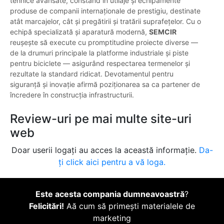
tehnice avansate, constând în utilaje și echipamente
produse de companii internaționale de prestigiu, destinate
atât marcajelor, cât și pregătirii și tratării suprafețelor. Cu o
echipă specializată și aparatură modernă,
SEMCIR
reușește să execute cu promptitudine proiecte diverse —
de la drumuri principale la platforme industriale și piste
pentru biciclete — asigurând respectarea termenelor și
rezultate la standard ridicat. Devotamentul pentru
siguranță și inovație afirmă poziționarea sa ca partener de
încredere în construcția infrastructurii.
Review-uri pe mai multe site-uri
web
Doar userii logați au acces la această informație.
Da-
ți click aici pentru a vă loga.
Este acesta compania dumneavoastră
?
Felicitări!
Aă cum să primești materialele de
marketing