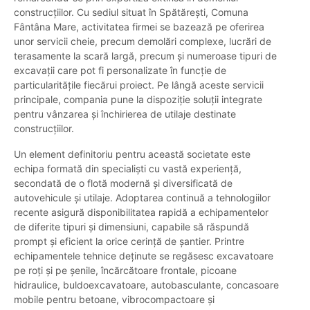
construcțiilor. Cu sediul situat în Spătărești, Comuna
Fântâna Mare, activitatea firmei se bazează pe oferirea
unor servicii cheie, precum demolări complexe, lucrări de
terasamente la scară largă, precum și numeroase tipuri de
excavații care pot fi personalizate în funcție de
particularitățile fiecărui proiect. Pe lângă aceste servicii
principale, compania pune la dispoziție soluții integrate
pentru vânzarea și închirierea de utilaje destinate
construcțiilor.
Un element definitoriu pentru această societate este
echipa formată din specialiști cu vastă experiență,
secondată de o flotă modernă și diversificată de
autovehicule și utilaje. Adoptarea continuă a tehnologiilor
recente asigură disponibilitatea rapidă a echipamentelor
de diferite tipuri și dimensiuni, capabile să răspundă
prompt și eficient la orice cerință de șantier. Printre
echipamentele tehnice deținute se regăsesc excavatoare
pe roți și pe șenile, încărcătoare frontale, picoane
hidraulice, buldoexcavatoare, autobasculante, concasoare
mobile pentru betoane, vibrocompactoare și