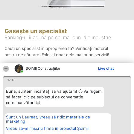
Gasește un specialist
Ranking-ul îi adună pe cei mai buni din industrie
Cauți un specialist in apropierea ta? Verificați motorul
nostru de căutare. Folosiți doar cele mai bune servicii!
ȘOIMII Construcțiilor
Live chat
Căutare
17:40
Bună, suntem încântați să vă ajutăm! 🙂 Vă rugăm
să faceți clic pe subiectul de conversație
corespunzător! 🙂
Sunt un Laureat, vreau să ridic materiale de
Organizator Ranking
Plebiscyt
Contact
marketing
BRIGHT SOLUTIONS BR SRL
Câștigătorii
Contact
Aleea Timisul De Sus 2 Bl. A30
Lista Tuturor
Vreau să-mi înscriu firma in proiectul Șoimii
Sc. A Et. 4 Ap. 13 Cod 061952
Laureaților