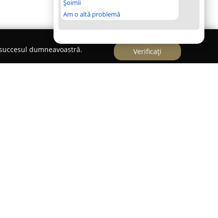
Șoimii
Am o altă problemă
e succesul dumneavoastră.
Verificați
onstrucțiilor civile din România, activând pe
curești. Compania deține expertiză în dezvoltarea
ât și comerciale, punând la dispoziție un
ntre care se numără construcția de locuințe,
 și amenajarea și renovarea spațiilor de birouri