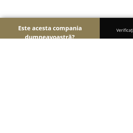
Este acesta compania
Verifica
dumneavoastră?
Șoimii Construcțiilor
Firme de Construcții, Mater
ProStaff
9.2
(31)