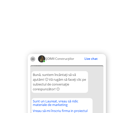
ȘOIMII Construcțiilor
Live chat
13:53
Bună, suntem încântați să vă
ajutăm! 🙂 Vă rugăm să faceți clic pe
subiectul de conversație
corespunzător! 🙂
Sunt un Laureat, vreau să ridic
materiale de marketing
Vreau să-mi înscriu firma in proiectul