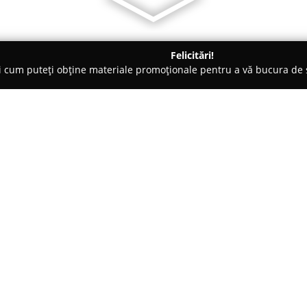
Felicitări!
ți cum puteți obține materiale promoționale pentru a vă bucura d
iale de Construcții, Acoperișuri - Bucureşti
ProStaff
Despre companie:
ProStaff
operează în sectorul c
piață din 2003, cu sediul în Bu
proiectelor atât rezidențiale, c
portofoliu larg de servicii, pri
Arată mai multe >>
consolidări structurale, precum
și a celor comerciale.