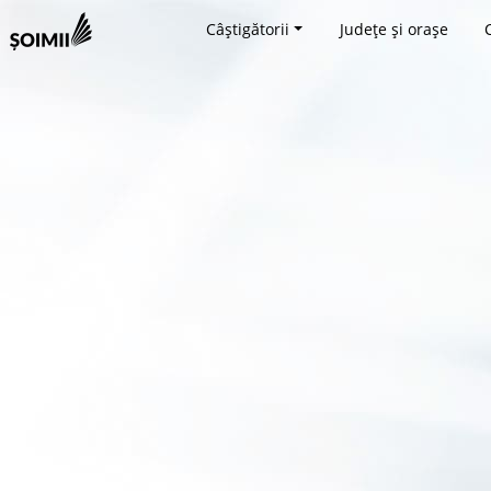
Câștigătorii
Județe și orașe