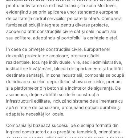
pentru activitatea sa extinsă în Iași și în zona Moldovei,
evidențiindu-se prin aplicarea unor standarde europene
de calitate în cadrul serviciilor pe care le oferă. Compania
furnizează soluții integrate pentru diverse proiecte,
acoperind atât construcțiile civile cât și cele industriale
sau edilitare, adaptându-și portofoliul la cerințele pieței.
În ceea ce privește construcțiile civile, Europartener
dezvoltă proiecte de amploare, precum clădiri
rezidențiale, locuințe individuale, vile, sedii administrative,
instituții de învățământ, blocuri de apartamente și facilități
destinate sănătății. În zona industrială, compania se ocupă
de ridicarea halelor, depozitelor, showroom-urilor, precum
și a platformelor din beton și a incintelor de siguranță. De
asemenea, deține abilități solide în construcția
infrastructurii edilitare, incluzând sisteme de alimentare cu
apă și rețele de canalizare, propunând opțiuni durabile și
adaptate necesităților locale.
Compania își bazează succesul pe o echipă formată din
ingineri constructori cu o pregătire temeinică, orientându-