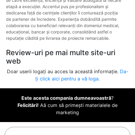
se către excelență, eficiență și valoare adăugată la fiecare
etapă a execuției. Accentul pus pe profesionalism și
dedicarea față de cerințele clienților îi conturează poziția
de partener de încredere. Experiența dobândită permite
colaborarea cu beneficiari relevanți din domeniul medical,
educațional, bancar și corporate, consolidând astfel o
reputație clădită pe livrarea de proiecte remarcabile.
Review-uri pe mai multe site-uri
web
Doar userii logați au acces la această informație.
Da-
ți click aici pentru a vă loga.
Este acesta compania dumneavoastră
?
Felicitări!
Aă cum să primești materialele de
marketing