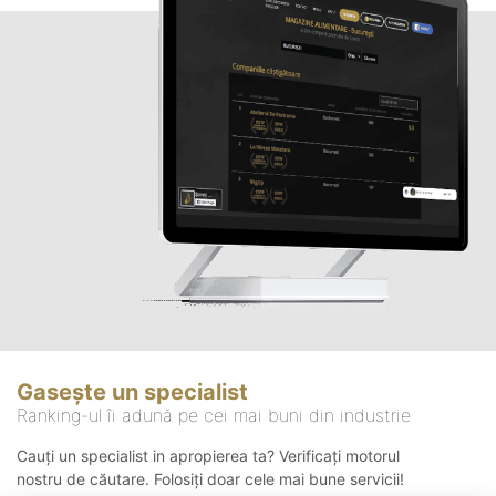
Gasește un specialist
Ranking-ul îi adună pe cei mai buni din industrie
Cauți un specialist in apropierea ta? Verificați motorul
nostru de căutare. Folosiți doar cele mai bune servicii!